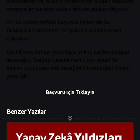
dokümanları ve video önerilerinden oluşan kapsamlı
materyaller sunarak süreci birlikte güçlendiriyoruz.
22–30 Kasım haftası boyunca sizleri de bu
farkındalık hareketinin bir parçası olmaya davet
ediyoruz.
Etkinliklere katılan çocuklara online katılım belgesi
ileteceğiz. Belgeyi iletebilmemiz için etkinliğe
katılan çocukların belirteceğimiz formu doldurması
yeterlidir.
Başvuru İçin Tıklayın
Benzer Yazılar