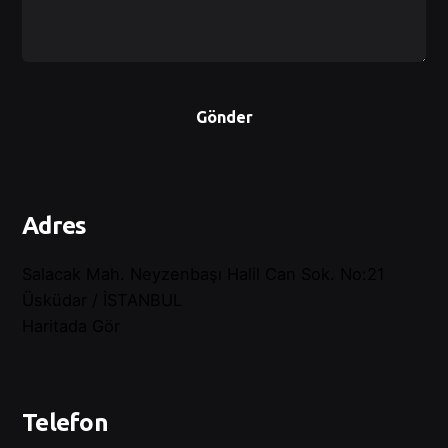
Gönder
Adres
Salacak Mah. Neyzenbaşı Halil Can Sok. No:21
Üsküdar / İSTANBUL
Haritada Gör
Telefon