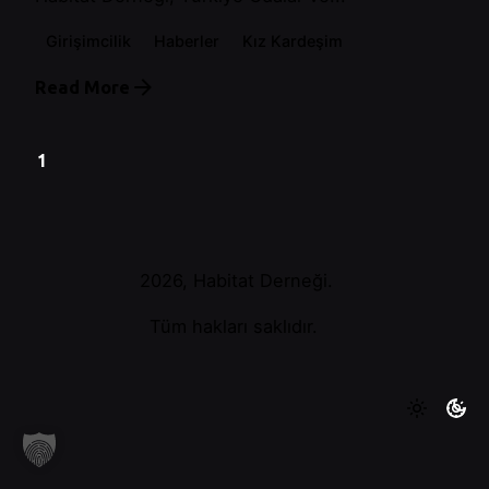
Girişimcilik
Haberler
Kız Kardeşim
Read More
1
2026, Habitat Derneği.
Tüm hakları saklıdır.