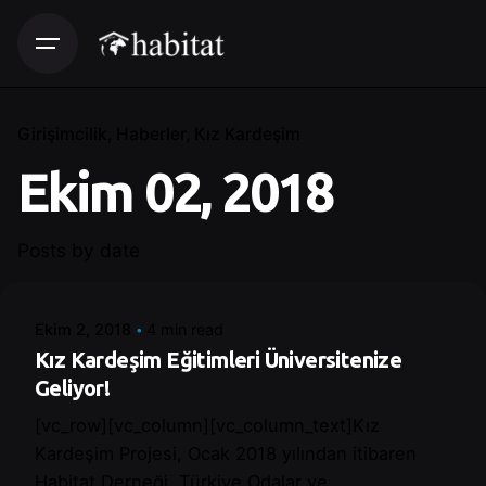
Girişimcilik
Haberler
Kız Kardeşim
Ekim 02, 2018
Posted by
Posts by date
Control
Ekim 2, 2018
4 min read
Kız Kardeşim Eğitimleri Üniversitenize
Geliyor!
[vc_row][vc_column][vc_column_text]Kız
Kardeşim Projesi, Ocak 2018 yılından itibaren
Habitat Derneği, Türkiye Odalar ve...