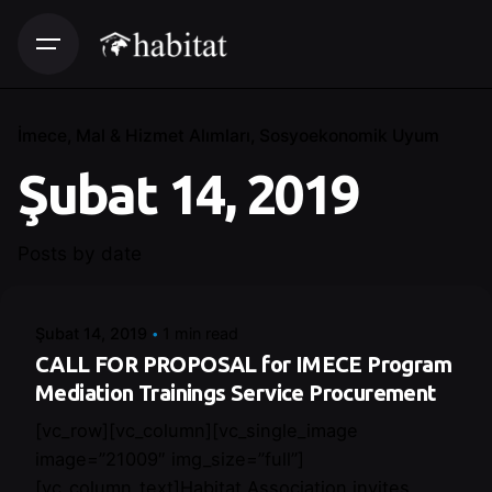
İmece
Mal & Hizmet Alımları
Sosyoekonomik Uyum
Şubat 14, 2019
Posted by
Posts by date
Control
Şubat 14, 2019
1 min read
CALL FOR PROPOSAL for IMECE Program
Mediation Trainings Service Procurement
[vc_row][vc_column][vc_single_image
image=”21009″ img_size=”full”]
[vc_column_text]Habitat Association invites