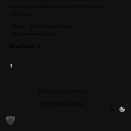
experts to submit proposal for Mediation
Trainings...
İmece
Mal & Hizmet Alımları
Sosyoekonomik Uyum
Read More
1
2026, Habitat Derneği.
Tüm hakları saklıdır.