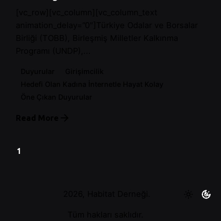
[vc_row][vc_column][vc_column_text
animation_delay=”0″]Türkiye Odalar ve Borsalar
Birliği (TOBB), Birleşmiş Milletler Kalkınma
Programı (UNDP),...
Duyurular
Girişimcilik
Hedefi Olan Kadına İnternetle Hayat Kolay
Öne Çıkan Duyurular
Read More
1
2026, Habitat Derneği.
Tüm hakları saklıdır.