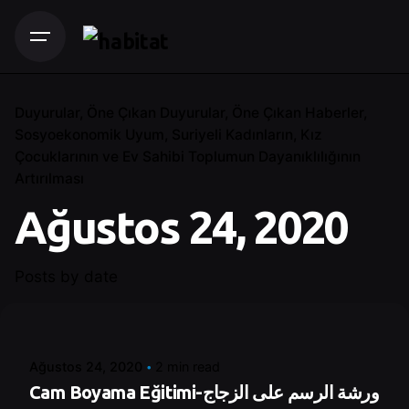
Duyurular
Öne Çıkan Duyurular
Öne Çıkan Haberler
Sosyoekonomik Uyum
Suriyeli Kadınların, Kız
Çocuklarının ve Ev Sahibi Toplumun Dayanıklılığının
Artırılması
Ağustos 24, 2020
Posts by date
Posted by
Control
Ağustos 24, 2020
2 min read
Cam Boyama Eğitimi-ورشة الرسم على الزجاج