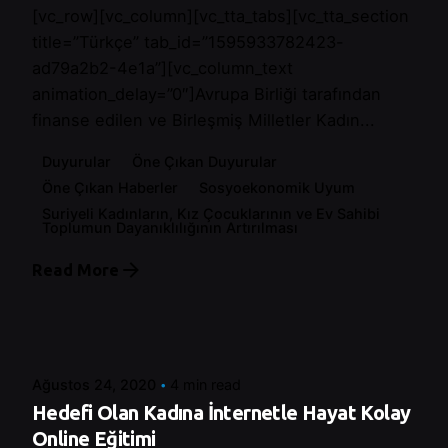
[vc_row][vc_column][vc_tta_tabs][vc_tta_section
title=”Türkçe” tab_id=”1595933782423-
ad79a2b2-4e1a”][vc_column_text
animation_delay=”0″]Avrupa Birliği tarafından
finanse edilen ve Birleşmiş Milletler Kadın...
Duyurular
Öne Çıkan Duyurular
Öne Çıkan Haberler
Sosyoekonomik Uyum
Suriyeli Kadınların, Kız Çocuklarının ve Ev Sahibi
Toplumun Dayanıklılığının Artırılması
Read More
Posted by
Control
Ağustos 24, 2020
4 min read
Hedefi Olan Kadına İnternetle Hayat Kolay
Online Eğitimi