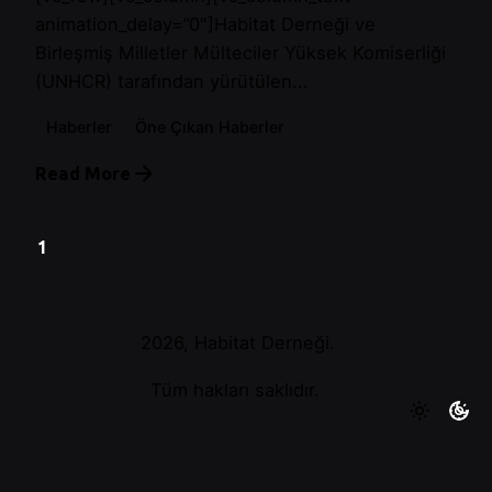
animation_delay=”0″]Habitat Derneği ve
Birleşmiş Milletler Mülteciler Yüksek Komiserliği
(UNHCR) tarafından yürütülen...
Haberler
Öne Çıkan Haberler
Read More
1
2026, Habitat Derneği.
Tüm hakları saklıdır.