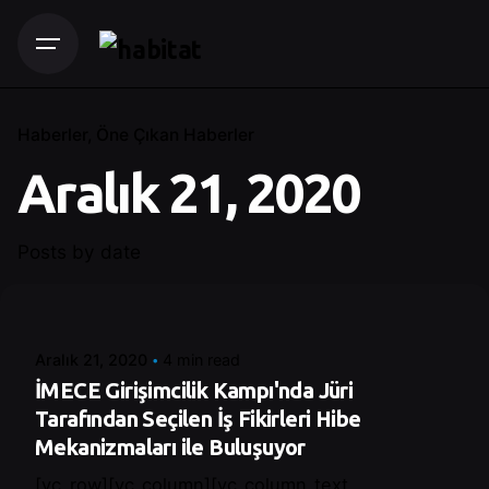
Haberler
Öne Çıkan Haberler
Aralık 21, 2020
Posts by date
Posted by
Control
Aralık 21, 2020
4 min read
İMECE Girişimcilik Kampı'nda Jüri
Tarafından Seçilen İş Fikirleri Hibe
Mekanizmaları ile Buluşuyor
[vc_row][vc_column][vc_column_text