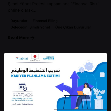
Şimdi Yönet Projesi kapsamında “Finansal Risk”
online olarak...
Duyurular
Finansal Bilinç
Geleceğini Şimdi Yönet
Öne Çıkan Duyurular
Read More
Posted by
Control