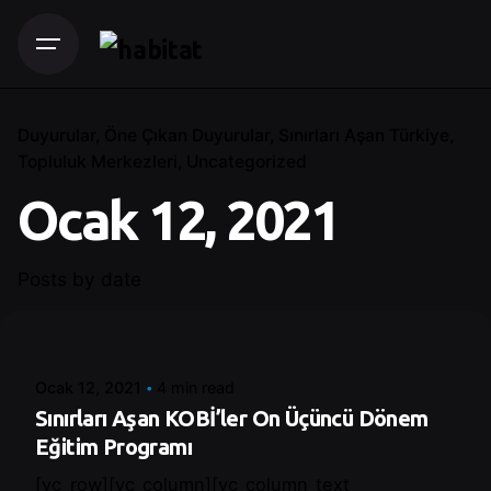
Duyurular
Öne Çıkan Duyurular
Sınırları Aşan Türkiye
Topluluk Merkezleri
Uncategorized
Ocak 12, 2021
Posts by date
Posted by
Control
Ocak 12, 2021
4 min read
Sınırları Aşan KOBİ’ler On Üçüncü Dönem
Eğitim Programı
[vc_row][vc_column][vc_column_text