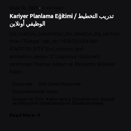
Ocak 12, 2021
3 min read
Kariyer Planlama Eğitimi / تدريب التخطيط
الوظيفي أونلاين
[vc_row][vc_column][vc_tta_tabs][vc_tta_section
title=”Türkçe” tab_id=”1574321024188-
47af5710-3713″][vc_column_text
animation_delay=”0″]Japonya Hükümeti
tarafından finanse edilen ve Birleşmiş Milletler
Kadın...
Duyurular
Öne Çıkan Duyurular
Sosyoekonomik Uyum
Suriyeli ve Türk, Kadın ve Kız Çocuklarının; Sosyal
ve Ekonomik Dayanıklılığının Güçlendirilmesi
Read More