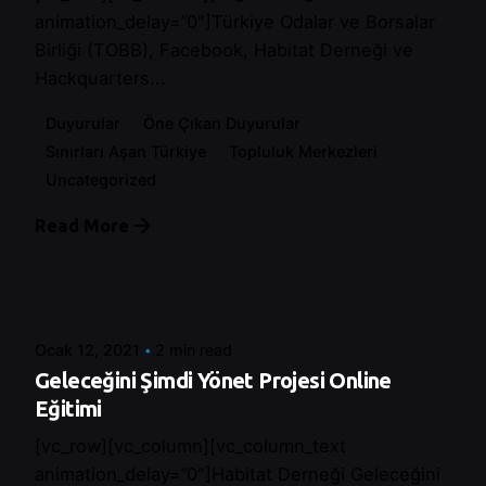
animation_delay=”0″]Türkiye Odalar ve Borsalar
Birliği (TOBB), Facebook, Habitat Derneği ve
Hackquarters...
Duyurular
Öne Çıkan Duyurular
Sınırları Aşan Türkiye
Topluluk Merkezleri
Uncategorized
Read More
Posted by
Control
Ocak 12, 2021
2 min read
Geleceğini Şimdi Yönet Projesi Online
Eğitimi
[vc_row][vc_column][vc_column_text
animation_delay=”0″]Habitat Derneği Geleceğini