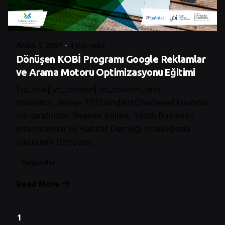
Posted by
Control
Aralık 1, 2021
4 min read
Dönüşen KOBİ Programı Google Reklamlar
ve Arama Motoru Optimizasyonu Eğitimi
[vc_row][vc_column][vc_column_text
animation_delay=”0″]Standard Chartered Foundat
ion tarafından finanse edilen, Youth Business
International ve Habitat Derneği ortaklığında
yürütülen Dönüşen...
Duyurular
Read More
1