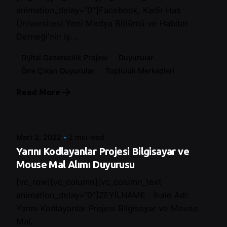
animation_delay=”0″]Facebook, Kadir Has
Üniversitesi Yeni Medya Bölümü ve Habitat
Derneği’nin iş...
Dijital Gazetecilik Projesi
Duyurular
Öne Çıkan Duyurular
Topluluk Merkezleri
Read More
Posted by
Control
Mart 2, 2022
2 min read
Yarını Kodlayanlar Projesi Bilgisayar ve
Mouse Mal Alımı Duyurusu
[vc_row][vc_column][vc_column_text
animation_delay=”0″]ZEYİLNAME İhale Adı:
Yarını Kodlayanlar Projesi Bilgisayar ve Mouse
Mal...