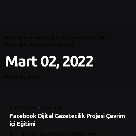
Dijital Gazetecilik Projesi
Duyurular
Öne Çıkan
Duyurular
Topluluk Merkezleri
Mart 02, 2022
Posts by date
Posted by
Control
Mart 2, 2022
4 min read
Facebook Dijital Gazetecilik Projesi Çevrim
içi Eğitimi
[vc_row][vc_column][vc_column_text