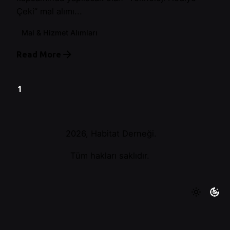
Çeki” mal alımı...
Mal & Hizmet Alımları
Read More
1
2026, Habitat Derneği.
Tüm hakları saklıdır.