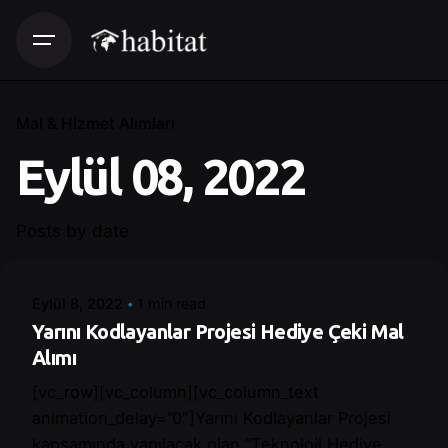
Mal & Hizmet Alımları
Eylül 08, 2022
Posted by
Posts by date
Control
Eylül 8, 2022
1 min read
Yarını Kodlayanlar Projesi Hediye Çeki Mal
Alımı
[vc_row][vc_column][vc_column_text
animation_delay=”0″]Yarını Kodlayanlar Projesi
kapsamında yapılacak olan “Teknoloji Hediye