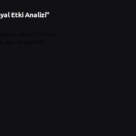
yal Etki Analizi"
mation_delay=”0″]Yarını
k olan “Sosyal Etki