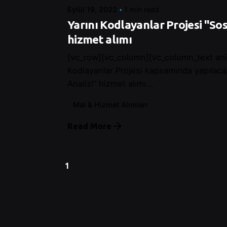
Eylül 19, 2022
1 min read
Yarını Kodlayanlar Projesi "Sos
hizmet alımı
[vc_row][vc_column][vc_column_text ani
Kodlayanlar Projesi kapsamında yapılaca
Analizi” hizmet alımı...
Mal & Hizmet Alımları
Read More
1