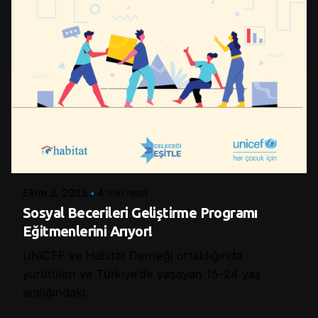
Posted by
Şeymanur Şener
Ekim 3, 2023
4 min read
Sosyal Becerileri Geliştirme Programı
Eğitmenlerini Arıyor!
UNICEF ve Habitat Derneği ortaklığında
yürütülen ve Türkiye’de yaşayan 15-24 yaş
aralığındaki...