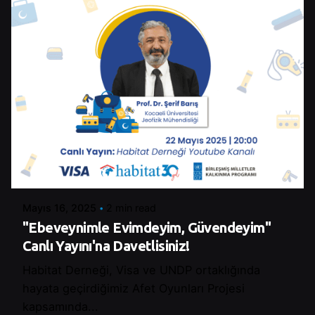
Posted by
Şeymanur Şener
Mayıs 16, 2025
2 min read
"Ebeveynimle Evimdeyim, Güvendeyim"
Canlı Yayını'na Davetlisiniz!
Habitat Derneği, Visa ve UNDP ortaklığında
hayata geçirdiğimiz Afet Oyunları Projesi
kapsamında...