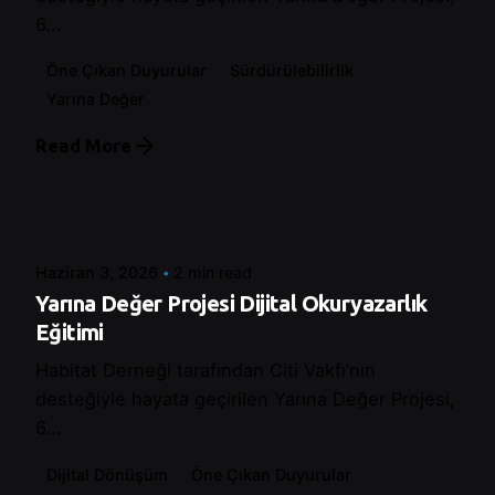
6...
Öne Çıkan Duyurular
Sürdürülebilirlik
Yarına Değer
Read More
Posted by
Control
Haziran 3, 2026
2 min read
Yarına Değer Projesi Dijital Okuryazarlık
Eğitimi
Habitat Derneği tarafından Citi Vakfı’nın
desteğiyle hayata geçirilen Yarına Değer Projesi,
6...
Dijital Dönüşüm
Öne Çıkan Duyurular