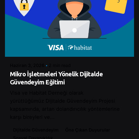
Posted by
Betul Cakır
Haziran 3, 2026
2 min read
Mikro İşletmeleri Yönelik Dijitalde
Güvendeyim Eğitimi
Visa ve Habitat Derneği olarak
yürüttüğümüz Dijitalde Güvendeyim Projesi
kapsamında, artan dolandırıcılık yöntemlerine
karşı bireyleri ve...
Dijitalde Güvendeyim
Öne Çıkan Duyurular
Sosyal Dayanıklılık