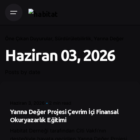
Öne Çıkan Duyurular
Sürdürülebilirlik
Yarına Değer
Haziran 03, 2026
Posts by date
Posted by
Betul Cakır
Haziran 3, 2026
2 min read
Yarına Değer Projesi Çevrim İçi Finansal
Okuryazarlık Eğitimi
Habitat Derneği tarafından Citi Vakfı’nın
desteğiyle hayata geçirilen Yarına Değer Projesi,