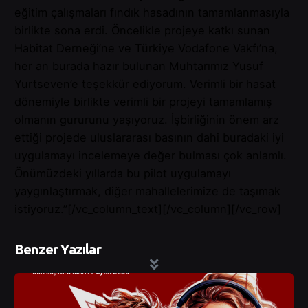
eğitim çalışmaları fındık hasadının tamamlanmasıyla
birlikte sona erdi. Öncelikle projeye katkı sunan
Habitat Derneği’ne ve Türkiye Vodafone Vakfı’na,
her an burada hazır bulunan Muhtarımız Yusuf
Yurtseven’e teşekkür ediyorum. Verimli bir hasat
dönemiyle birlikte verimli bir projeyi tamamlamış
olmanın gururunu yaşıyoruz. İşbirliğinin önem arz
ettiği projede uluslararası basının dahi buradaki iyi
uygulamayı incelemeye değer bulması çok anlamlı.
Önümüzdeki yıllarda bu pilot uygulamayı
yaygınlaştırmak, diğer mahallelerimize de taşımak
istiyoruz.”[/vc_column_text][/vc_column][/vc_row]
Benzer Yazılar