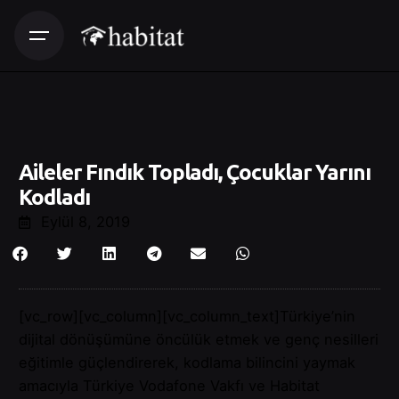
Aileler Fındık Topladı, Çocuklar Yarını
Kodladı
Eylül 8, 2019
[vc_row][vc_column][vc_column_text]Türkiye’nin
dijital dönüşümüne öncülük etmek ve genç nesilleri
eğitimle güçlendirerek, kodlama bilincini yaymak
amacıyla Türkiye Vodafone Vakfı ve Habitat