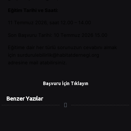
Eğitim Tarihi ve Saati:
11 Temmuz 2026, saat 12.00 – 14.00
Son Başvuru Tarihi: 10 Temmuz 2026 15.00
Eğitime dair her türlü sorunuzun cevabını almak
için surdurulebilirlik@habitatdernegi.org
adresine mail atabilirsiniz.
Başvuru İçin Tıklayın
Benzer Yazılar