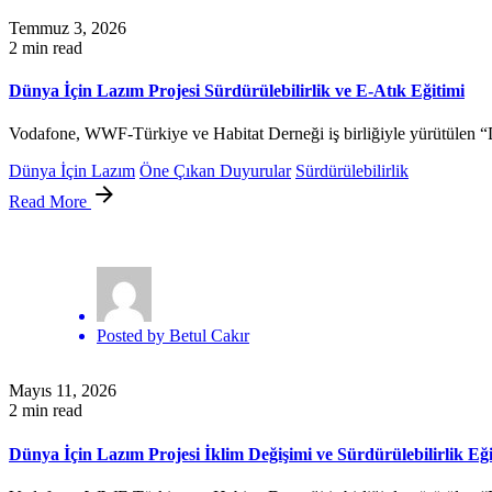
Temmuz 3, 2026
2 min read
Dünya İçin Lazım Projesi Sürdürülebilirlik ve E-Atık Eğitimi
Vodafone, WWF-Türkiye ve Habitat Derneği iş birliğiyle yürütülen “D
Dünya İçin Lazım
Öne Çıkan Duyurular
Sürdürülebilirlik
Read More
Posted by
Betul Cakır
Mayıs 11, 2026
2 min read
Dünya İçin Lazım Projesi İklim Değişimi ve Sürdürülebilirlik Eği