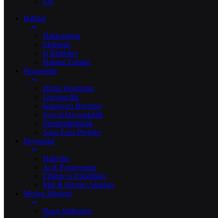
EN
Habitat
Hakkımızda
Ekibimiz
İş Birlikleri
Habitat Zamanı
Programlar
Dijital Dönüşüm
Girişimcilik
Kapsayıcı Büyüme
Sosyal Dayanıklılık
Sürdürülebilirlik
Sona Eren Projeler
Duyurular
Haberler
Açık Pozisyonlar
Eğitim ve Etkinlikler
Mal & Hizmet Alımları
Medya Merkezi
Basın Bültenleri