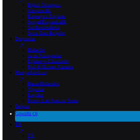
Dijital Dönüşüm
Girişimcilik
Kapsayıcı Büyüme
Sosyal Dayanıklılık
Sürdürülebilirlik
Sona Eren Projeler
Duyurular
Haberler
Açık Pozisyonlar
Eğitim ve Etkinlikler
Mal & Hizmet Alımları
Medya Merkezi
Basın Bültenleri
Yayınlar
Logolar
Future Lab Podcast Serisi
İletişim
Gönüllü Ol
TR
TR