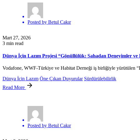
Posted by
Betul Cakır
Mart 27, 2026
3 min read
Dünya İçin Lazım Projesi “Gönüllülük: Sahadan Deneyimler ve E
Vodafone, WWF-Türkiye ve Habitat Derneği iş birliğiyle yürütülen “D
Dünya İçin Lazım
Öne Çıkan Duyurular
Sürdürülebilirlik
Read More
Posted by
Betul Cakır