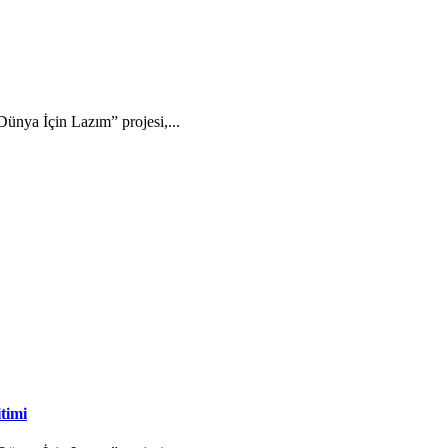
ünya İçin Lazım” projesi,...
timi