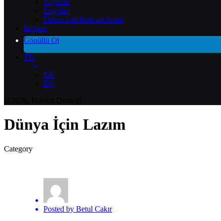
Yayınlar
Logolar
Future Lab Podcast Serisi
İletişim
Gönüllü Ol
TR
TR
EN
© 2026, Habitat Derneği.
Dünya İçin Lazım
Category
Posted by
Betul Cakır