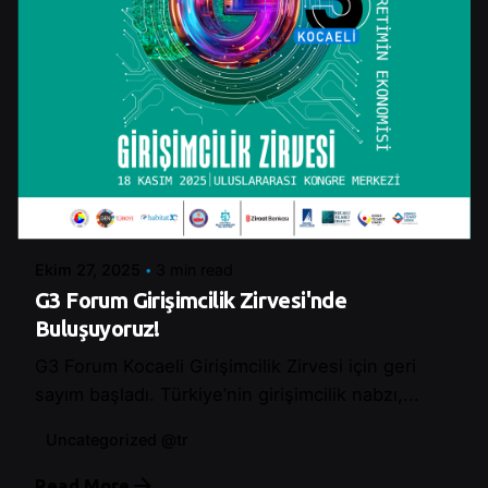
Posted by
Betul Cakır
Ekim 27, 2025
3 min read
G3 Forum Girişimcilik Zirvesi'nde
Buluşuyoruz!
G3 Forum Kocaeli Girişimcilik Zirvesi için geri
sayım başladı. Türkiye’nin girişimcilik nabzı,...
Uncategorized @tr
Read More