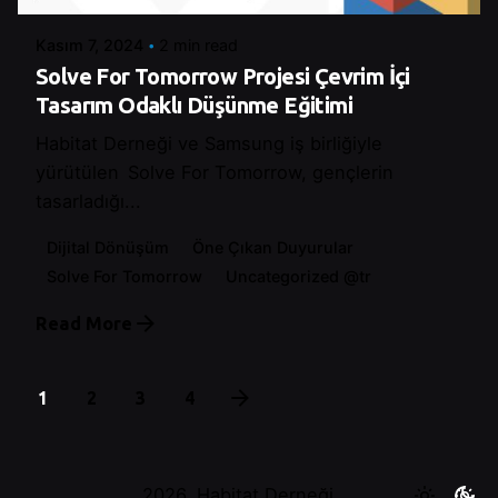
Kasım 7, 2024
2 min read
Solve For Tomorrow Projesi Çevrim İçi
Tasarım Odaklı Düşünme Eğitimi
Habitat Derneği ve Samsung iş birliğiyle
yürütülen Solve For Tomorrow, gençlerin
tasarladığı...
Dijital Dönüşüm
Öne Çıkan Duyurular
Solve For Tomorrow
Uncategorized @tr
Read More
1
2
3
4
2026, Habitat Derneği.