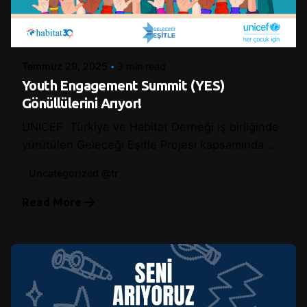
Posted by
Control
Temmuz 29, 2025
3 min read
Youth Engagement Summit (YES)
Gönüllülerini Arıyor!
UNICEF Türkiye ve Habitat Derneği iş birliğinde
yürütülen Geleceği Eşitle Projesi kapsamında...
Uncategorized @tr
Read More