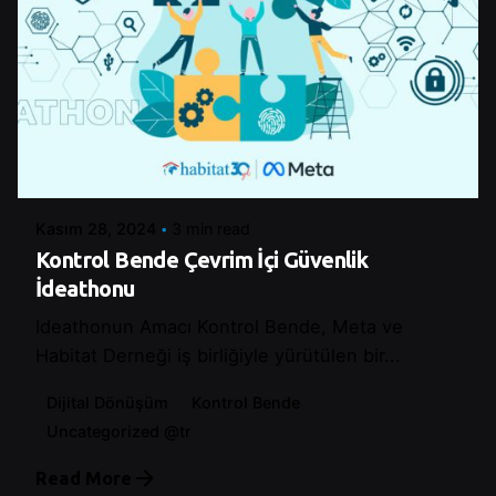
Posted by
Şeymanur Şener
Kasım 28, 2024
3 min read
Kontrol Bende Çevrim İçi Güvenlik
İdeathonu
Ideathonun Amacı Kontrol Bende, Meta ve
Habitat Derneği iş birliğiyle yürütülen bir...
Dijital Dönüşüm
Kontrol Bende
Uncategorized @tr
Read More