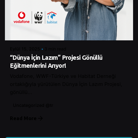
Posted by
Betul Cakır
Eylül 15, 2025
3 min read
“Dünya İçin Lazım” Projesi Gönüllü
Eğitmenlerini Arıyor!
Vodafone, WWF-Türkiye ve Habitat Derneği
ortaklığıyla yürütülen Dünya İçin Lazım Projesi,
gönüllü...
Uncategorized @tr
Read More