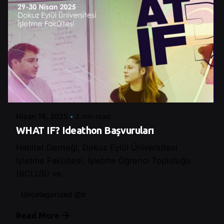
Posted by
Şeymanur Şener
Nisan 16, 2025
3 min read
WHAT IF? Ideathon Başvuruları
Habitat Derneği, Dokuz Eylül Üniversitesi
İşletme Fakültesi, İşletme Öğrenci Topluluğu
(BCLUB) ve...
Uncategorized @tr
Read More