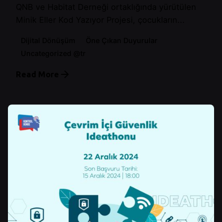
QNB ve Habitat Derneği ortaklığında yürütülen
Minik Eller Kod Yazıyor Projesi, çocukların...
Dijital Dönüşüm
Öne Çıkan Duyurular
Uncategorized @tr
Read More