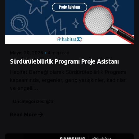
Posted by
Control
Mayıs 20, 2025
4 min read
Sürdürülebilirlik Programı Proje Asistanı
Habitat Derneği olarak Sürdürülebilirlik Programı
kapsamında, ergenler, genç yetişkinler, kadınlar
ve engelli...
Uncategorized @tr
Read More