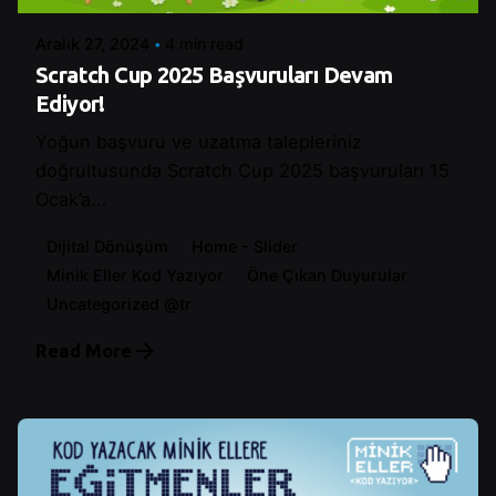
Aralık 27, 2024
4 min read
Scratch Cup 2025 Başvuruları Devam
Ediyor!
Yoğun başvuru ve uzatma talepleriniz
doğrultusunda Scratch Cup 2025 başvuruları 15
Ocak’a...
Dijital Dönüşüm
Home - Slider
Minik Eller Kod Yazıyor
Öne Çıkan Duyurular
Uncategorized @tr
Read More