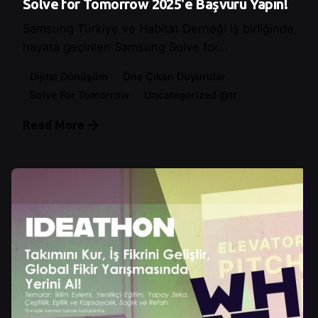
Solve for Tomorrow 2025'e Başvuru Yapın!
Samsung Türkiye ve Habitat Derneği iş birliğinde
hayata geçirilen Samsung Solve for...
Dijital Dönüşüm
Öne Çıkan Duyurular
Solve For Tomorrow
Uncategorized @tr
Read More