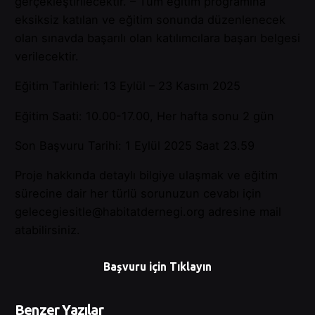
gerçekleştirilecektir. – Tüm eğitim programına
eksiksiz katılan ve eğitim sonunda düzenlenecek
olan sınavda başarılı olan katılımcılara başarı belgesi
verilecektir.
Eğitim Tarihleri: 13 Eylül – 23 Kasım 2025
Eğitim Saati: 10.00-17.00, Her hafta sonu 2 gün
Son Başvuru Tarihi: 1 Eylül 2025 Saat 23.59
Proje hakkında detaylı bilgiye ulaşmak ve eğitim
sürecine dair her türlü sorunuzun cevabı için
gelecegiesitle@habitatdernegi.org adresine mail
atabilirsiniz.
Başvuru için Tıklayın
Benzer Yazılar