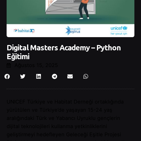
Digital Masters Academy – Python
Eğitimi
Ağustos 15, 2025
UNICEF Türkiye ve Habitat Derneği ortaklığında
yürütülen ve Türkiye’de yaşayan 15-24 yaş
aralığındaki Türk ve Yabancı Uyruklu gençlerin
dijital teknolojileri kullanma yetkinliklerini
geliştirmeyi hedefleyen Geleceği Eşitle Projesi