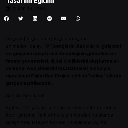
Tasarımı Eğitimi
Nisan 13, 2020
[vc_row][vc_column][vc_column_text
animation_delay=”0″]
Gençlerin, kadınların, girişimci
ve girişimci adaylarının teknolojinin getirdiklerini
fırsata çevirmeleri, dijital kimliklerini oluşturmaları
ve kendi web sitelerini tasarlamaları amacıyla
uygulanan Dijital Ben Projesi eğitimi “online” olarak
gerçekleştirilecektir.
Sen de bize katıl!
Eğitim, her yaş aralığından ve üniversite öğrencisi,
kobi, girişimci fark etmeksizin kendini bu alanda
geliştirmek isteyen herkesin katılımına açıktır.