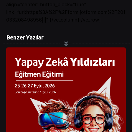
align=”center” button_block=”true”
link=”url:https%3A%2F%2Fform.jotform.com%2F201
033208498956|||”][/vc_column][/vc_row]
Benzer Yazılar