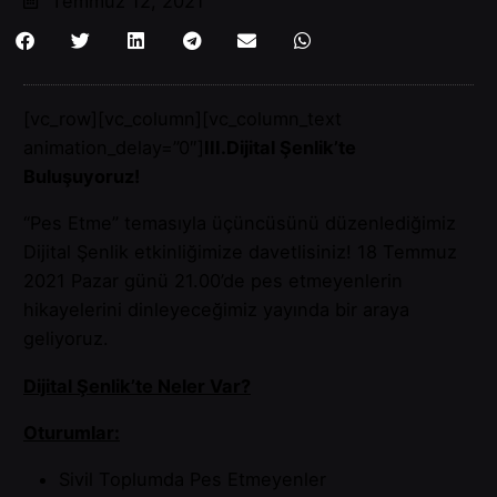
Temmuz 12, 2021
[vc_row][vc_column][vc_column_text
animation_delay=”0″]
III.Dijital Şenlik’te
Buluşuyoruz!
“Pes Etme” temasıyla üçüncüsünü düzenlediğimiz
Dijital Şenlik etkinliğimize davetlisiniz! 18 Temmuz
2021 Pazar günü 21.00’de pes etmeyenlerin
hikayelerini dinleyeceğimiz yayında bir araya
geliyoruz.
Dijital Şenlik’te Neler Var?
Oturumlar:
Sivil Toplumda Pes Etmeyenler