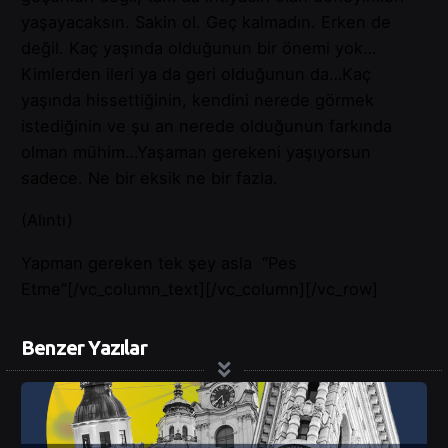
yaşayacaksın. Sakin ol. Geç kalmadın. Erken de
değil. Kaç yaşında olduğunun bir önemi yok…
Kimlerden ileri ya da geri olduğunun da…Kaç
yaşında hissettiğinin, kendini nerede görmek
istediğinin ve şu an nerede olduğunun farkında
olman mühim…Yaşaman gerekeni yaşıyorsun
sadece. Ne bir eksik ne bir fazla.
(Alıntı)
Yapman gereken tek şey asla “Pes
Etme”[/vc_column_text][/vc_column][/vc_row]
Benzer Yazılar