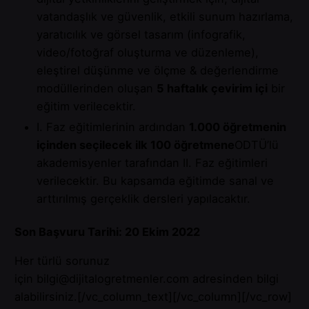
vatandaşlık ve güvenlik, etkili sunum hazırlama,
yaratıcılık ve görsel tasarım (infografik,
video/fotoğraf oluşturma ve düzenleme),
eleştirel düşünme ve ölçme & değerlendirme
modüllerinden oluşan
5 haftalık çevirim içi
bir
eğitim verilecektir.
I. Faz eğitimlerinin ardından
1.000 öğretmenin
içinden seçilecek ilk 100 öğretmene
ODTÜ’lü
akademisyenler tarafından II. Faz eğitimleri
verilecektir. Bu kapsamda eğitimde sanal ve
arttırılmış gerçeklik dersleri yapılacaktır.
Son Başvuru Tarihi: 20 Ekim 2022
Her türlü sorunuz
için
bilgi@dijitalogretmenler.com
adresinden bilgi
alabilirsiniz.[/vc_column_text][/vc_column][/vc_row]