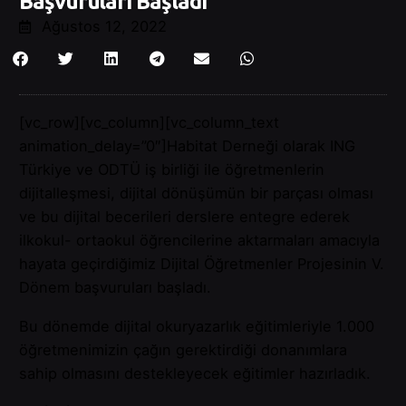
Başvuruları Başladı
Ağustos 12, 2022
[vc_row][vc_column][vc_column_text
animation_delay=”0″]Habitat Derneği olarak ING
Türkiye ve ODTÜ iş birliği ile öğretmenlerin
dijitalleşmesi, dijital dönüşümün bir parçası olması
ve bu dijital becerileri derslere entegre ederek
ilkokul- ortaokul öğrencilerine aktarmaları amacıyla
hayata geçirdiğimiz Dijital Öğretmenler Projesinin V.
Dönem başvuruları başladı.
Bu dönemde dijital okuryazarlık eğitimleriyle 1.000
öğretmenimizin çağın gerektirdiği donanımlara
sahip olmasını destekleyecek eğitimler hazırladık.