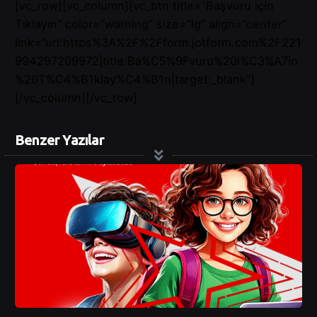
[vc_row][vc_column][vc_btn title=”Başvuru için
Tıklayın” color=”warning” size=”lg” align=”center”
link=”url:https%3A%2F%2Fform.jotform.com%2F221
994297209972|title:Ba%C5%9Fvuru%20i%C3%A7in
%20T%C4%B1klay%C4%B1n|target:_blank”]
[/vc_column][/vc_row]
Benzer Yazılar