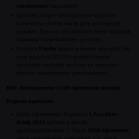
öğretmenleri
başvurabilir.
Eğitimler, bilişim teknolojilerinin eğitimde
kullanımına yönelik olarak giriş seviyesinde
olacaktır. Başvuru için adayların temel düzeyde
bilgisayar kullanabilmeleri yeterlidir.
Projemiz
5 hafta
boyunca devam edecektir. Bu
süre boyunca ODTÜ’lü akademisyenler
tarafından verilecek senkron ve asenkron
dersleri tamamlamanız gerekmektedir.
NOT:
Kontenjanımız 1.000 öğretmenle sınırlıdır.
Projenin aşamaları:
Dijital Öğretmenler Projesi’nin
I. Fazı Ekim-
Aralık 2022
tarihleri arasında
gerçekleştirilecektir. I. Fazda
1000 öğretmene
dijital yetkinliklerini geliştirmek için, dijital