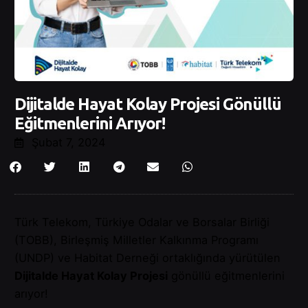
Dijitalde Hayat Kolay Projesi Gönüllü
Eğitmenlerini Arıyor!
Şubat 7, 2024
Türk Telekom, Türkiye Odalar ve Borsalar Birliği
(TOBB), Birleşmiş Milletler Kalkınma Programı
(UNDP) ve Habitat Derneği ortaklığında yürütülen
Dijitalde Hayat Kolay Projesi
gönüllü eğitmenlerini
arıyor!