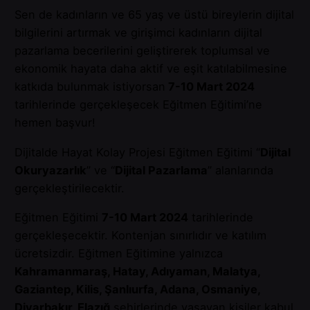
Sen de kadınların ve 65 yaş ve üstü bireylerin dijital
bilgilerini artırmak ve girişimci kadınların dijital
pazarlama becerilerini geliştirerek toplumsal ve
ekonomik hayata daha aktif ve eşit katılabilmesine
katkıda bulunmak istiyorsan
7-10 Mart 2024
tarihlerinde gerçekleşecek Eğitmen Eğitimi’ne
hemen başvur!
Dijitalde Hayat Kolay Projesi Eğitmen Eğitimi “
Dijital
Okuryazarlık
” ve “
Dijital Pazarlama
” alanlarında
gerçekleştirilecektir.
Eğitmen Eğitimi
7-10 Mart 2024
tarihlerinde
gerçekleşecektir. Kontenjan sınırlıdır ve katılım
ücretsizdir. Eğitmen Eğitimine yalnızca
Kahramanmaraş, Hatay, Adıyaman, Malatya,
Gaziantep, Kilis, Şanlıurfa, Adana, Osmaniye,
Diyarbakır, Elazığ
şehirlerinde yaşayan kişiler kabul