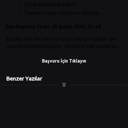
Dijital Pazarlama Eğitimi
Tasarım Odaklı Düşünme Atölyesi
Son Başvuru Tarihi: 25 Şubat 2024, 23.59
Eğitime dair her türlü sorunun cevabını almak için
nilay@habitatdernegi.org
adresine mail atabilirsin.
Başvuru İçin Tıklayın
Benzer Yazılar