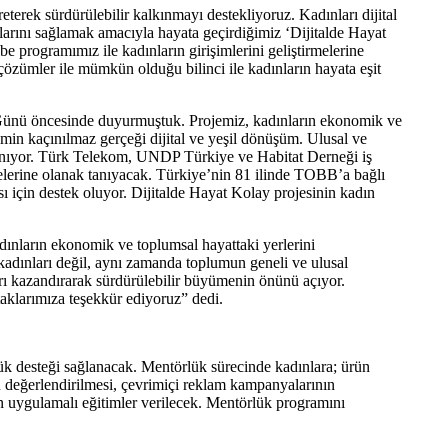
terek sürdürülebilir kalkınmayı destekliyoruz. Kadınları dijital
larını sağlamak amacıyla hayata geçirdiğimiz ‘Dijitalde Hayat
e programımız ile kadınların girişimlerini geliştirmelerine
çözümler ile mümkün olduğu bilinci ile kadınların hayata eşit
 Günü öncesinde duyurmuştuk. Projemiz, kadınların ekonomik ve
nemin kaçınılmaz gerçeği dijital ve yeşil dönüşüm. Ulusal ve
aklanıyor. Türk Telekom, UNDP Türkiye ve Habitat Derneği iş
rmelerine olanak tanıyacak. Türkiye’nin 81 ilinde TOBB’a bağlı
 için destek oluyor. Dijitalde Hayat Kolay projesinin kadın
dınların ekonomik ve toplumsal hayattaki yerlerini
 kadınları değil, aynı zamanda toplumun geneli ve ulusal
arı kazandırarak sürdürülebilir büyümenin önünü açıyor.
taklarımıza teşekkür ediyoruz” dedi.
ük desteği sağlanacak. Mentörlük sürecinde kadınlara; ürün
rin değerlendirilmesi, çevrimiçi reklam kampanyalarının
eren uygulamalı eğitimler verilecek. Mentörlük programını