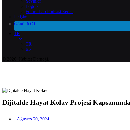
Yayınlar
Logolar
Future Lab Podcast Serisi
İletişim
Gönüllü Ol
TR
TR
EN
© 2026, Habitat Derneği.
Dijitalde Hayat Kolay Projesi Kapsamında
Ağustos 20, 2024