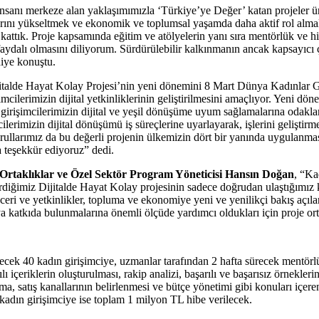
İnsanı merkeze alan yaklaşımımızla ‘Türkiye’ye Değer’ katan projeler üre
arını yükseltmek ve ekonomik ve toplumsal yaşamda daha aktif rol alma
attık. Proje kapsamında eğitim ve atölyelerin yanı sıra mentörlük ve hib
 faydalı olmasını diliyorum. Sürdürülebilir kalkınmanın ancak kapsayıcı 
iye konuştu.
jitalde Hayat Kolay Projesi’nin yeni dönemini 8 Mart Dünya Kadınlar
mcilerimizin dijital yetkinliklerinin geliştirilmesini amaçlıyor. Yeni dö
amı girişimcilerimizin dijital ve yeşil dönüşüme uyum sağlamalarına od
ilerimizin dijital dönüşümü iş süreçlerine uyarlayarak, işlerini gelişti
larımız da bu değerli projenin ülkemizin dört bir yanında uygulanması
a teşekkür ediyoruz” dedi.
Ortaklıklar ve Özel Sektör Program Yöneticisi Hansın Doğan
, “Ka
verdiğimiz Dijitalde Hayat Kolay projesinin sadece doğrudan ulaştığımız
ceri ve yetkinlikler, topluma ve ekonomiye yeni ve yenilikçi bakış açıl
a katkıda bulunmalarına önemli ölçüde yardımcı oldukları için proje or
ecek 40 kadın girişimciye, uzmanlar tarafından 2 hafta sürecek mentörl
ı içeriklerin oluşturulması, rakip analizi, başarılı ve başarısız örnekle
ırma, satış kanallarının belirlenmesi ve bütçe yönetimi gibi konuları iç
 kadın girişimciye ise toplam 1 milyon TL hibe verilecek.