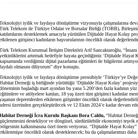
Teknolojiyi iyilik ve faydaya dönüştürme vizyonuyla çalışmalarına devam
Türk Telekom ile Türkiye Odalar ve Borsalar Birliği (TOBB), Birleşmiş 
katılımlarını desteklemek amacıyla yürütülen Dijitalde Hayat Kolay p
etkilenen girişimci kadınların başvurularının öncelikli olarak değerlen
Türk Telekom Kurumsal İletişim Direktörü Arif Sancaktaroğlu, “İnsanı m
yetkinliklerini artırmak hedefiyle hayata geçirdiğimiz ‘Dijitalde Hayat
kapsamında verdiğimiz dijital pazarlama eğitimleri ile bilgilerini artırıy
faydalı olmasını diliyorum” diye konuştu.
Teknolojiyi iyilik ve faydaya dönüştürme prensibiyle ‘Türkiye’ye Değ
Habitat Derneği iş birliğinde yürüttüğü ‘Dijitalde Hayat Kolay’ projesiyl
döneminin başladığı mart ayından bu yana 5.200’den fazla kadının yüz y
eğitimlere ve atölyelere katılan, 18 yaş üzeri tüm girişimci kadınlar 
yaşanan depremlerden etkilenen girişimler öncelikli olarak değerlendir
adresi üzerinden gerçekleştirilecek ve 12 Ekim 2024’e kadar devam ed
Habitat Derneği İcra Kurulu Başkanı Bora Caldu,
“Habitat Derneği
güçlenmesini destekliyor ve döngüsel, sürdürülebilir ekonomiyi teşvik e
bölgesinin kalkınmasına özel önem veriyoruz. “Dijitalde Hayat Kolay” 
etkilenmişse öncelikli olarak desteklenecek; bu da çalışmalarımızı daha 