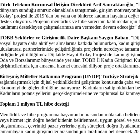
Türk Telekom Kurumsal İletişim Direktörü Arif Sancaktaroğlu
, “
dünyanın sunduğu sınırsız olanaklarla tanıştırmak, girişim motivasyonl
Kolay’ projesi ile 2019’dan bu yana on binlerce kadının hayatına değer k
destek oluyoruz. Projenin mentörlük ve hibe sürecinin katılımcılar için
katılımını destekleyen çalışmalarımıza ara vermeden devam edeceğiz” d
TOBB Sektörler ve Girişimcilik Daire Başkanı Saygın Baban
, “Di
sosyal hayatta daha aktif yer almalarına katkıda bulunurken, kadın girişi
uluslararası partnerlerimizle geliştirdiğimiz projelerin neredeyse tam
birliğinde yürüttüğümüz Dijitalde Hayat Kolay Projesi de kadın girişimc
Oda ve Borsalarımız bünyesinde yer alan TOBB İl Kadın Girişimci Kurul
girişimcilerimiz için amacına hizmet etmesini diliyor, proje ortaklarımız
Birleşmiş Milletler Kalkınma Programı (UNDP) Türkiye Stratejik 
sağlamlaştırmak için dijital yetkinliklerini geliştirme konusunda çaba 
ekonomiyi de güçlendirdiğine inanıyoruz. Kadınların sahip oldukları be
Kadınların potansiyellerini gerçekleştirmelerine ve toplumsal kalkınmay
Toplam 1 milyon TL hibe desteği
Mentörlük ve hibe programına başvuranlar arasından mülakatla belirlen
veya hizmet için doğru hedef kitlenin belirlenmesi, uygun görsel ve yazıl
oluşturulması, çevrimiçi pazar yerlerine giriş süreçleri, doğru fiyatland
tamamlayan kadın girişimciler arasından jüri tarafından belirlenecek 20