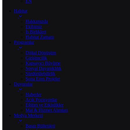
EN
Habitat
Hakkımızda
Ekibimiz
İş Birlikleri
Habitat Zamanı
Programlar
Dijital Dönüşüm
Girişimcilik
Kapsayıcı Büyüme
Sosyal Dayanıklılık
Sürdürülebilirlik
Sona Eren Projeler
Duyurular
Haberler
Açık Pozisyonlar
Eğitim ve Etkinlikler
Mal & Hizmet Alımları
Medya Merkezi
Basın Bültenleri