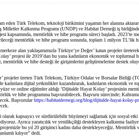
 eden Türk Telekom, teknoloji birikimini yaşamın her alanına aktararak
Milletler Kalkınma Programı (UNDP) ve Habitat Derneği iş birliğinde ka
rojesi kapsamında, mentörlük ve hibe programı süreci başladı. 2023’t
dirileceği mentörlük ve hibe programı sonunda, toplam 1 milyon TL’lik h
erkeze alan yaklaşımımızla Türkiye’ye Değer’ katan projeler üreterek s
 Kolay’ projesi ile 2019’dan bu yana kadınların ekonomik ve toplumsal ha
or, mentörlük ve hibe desteği ile girişimlerini geliştirmelerine destek olu
er’ projeler üreten Türk Telekom, Türkiye Odalar ve Borsalar Birliği
e kadınlara dijital yetkinlikler kazandırarak, kadınların ekonomik ve to
üze ve online eğitimler aldığı ‘Dijitalde Hayat Kolay’ projesinin ment
mentörlük ve hibe programına başvurabilecek. Başvuru sürecinde; Kahram
ilecek. Başvurular
https://habitatdernegi.org/blog/dijitalde-hayat-kolay-
ecek.
 olarak kapsayıcı ve sürdürülebilir büyümeyi sağlamak için sosyal etki
diyoruz. Ayrıca yaratıcılık ve yenilikçiliği destekleyen kalkınma faali
projemizle bu yıl 20 girişimci kadını daha destekleyeceğiz. Mentörlük 
anlamlı kılıyor” dedi.