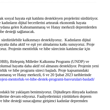
 sosyal hayata eşit katılımı destekleyen projelerini sürdürüyor.
dınların dijital becerilerini artırarak ekonomik hayata
e meydana gelen Kahramanmaraş ve Hatay merkezli depremlerden
ibe desteği sağlanacak.
ürdürülebilir kalkınmayı destekliyoruz. Kadınların dijital
yatta daha aktif ve eşit yer almalarına katkı sunuyoruz. Proje
yoruz. Projenin mentörlük ve hibe sürecinin katılımcılar için
 (TOBB), Birleşmiş Milletler Kalkınma Programı (UNDP) ve
plumsal hayatta daha aktif rol almasını destekliyor. Projenin yeni
örlük ve hibe programı süreci başladı. Proje kapsamındaki
anmaraş ve Hatay merkezli, 6 ve 20 Şubat 2023 tarihlerinde
projesi-mentorluk-ve-hibe-destek-programi-basvurulari-basladi/
 odaklı bir yaklaşım benimsiyoruz. Dijitalleşen dünyada kadının
yetlerine devam ediyoruz. Faaliyetlerimizi yürütürken deprem
ve hibe desteği sunacağımız girişimci kadınlar depremden