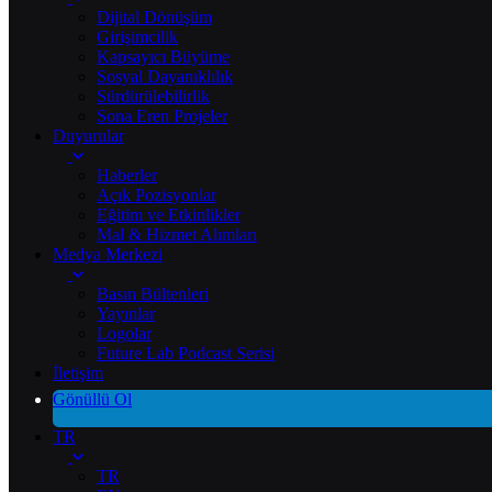
Dijital Dönüşüm
Girişimcilik
Kapsayıcı Büyüme
Sosyal Dayanıklılık
Sürdürülebilirlik
Sona Eren Projeler
Duyurular
Haberler
Açık Pozisyonlar
Eğitim ve Etkinlikler
Mal & Hizmet Alımları
Medya Merkezi
Basın Bültenleri
Yayınlar
Logolar
Future Lab Podcast Serisi
İletişim
Gönüllü Ol
TR
TR