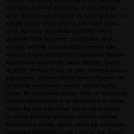
beceriler kazanması konusunda önemli çalışmalar
yürütüyor. Pandemi döneminde önemi daha da
artan dijitalleşmeye bireylerin ve kurumların hızlı bir
şekilde adapte olması artık bir zorunluluk haline
geldi. Ajansımız bu noktada yürüttüğü önemli
projelerle dijital becerilerin geliştirilmesi ve bu
alandaki yetkinlik havuzunun büyümesine katkı
sunuyor. Cazibe Merkezlerini Destekleme Programı
kapsamında tamamlanan Sanayi Mektebi Tasarım
ve Eğitim Merkezi Projesi ve yakın zamanda açılışını
yapacağımız Girişimci Destek Merkezi Projeleri ilin
girişimcilik ekosistemini yeni bir boyuta taşımış
olacak. Bu çalışmalara ilaveten Doğu ve Güneydoğu
Anadolu Bölgesindeki ilk ve Ülkemizdeki 11. Melek
Yatırım Ağı olan GAP Melek Yatırım Ağı da Hazine
ve Maliye Bakanlığı tarafından akredite edilerek
faaliyetlerine başladı. Melek Yatırım Ağı aracılığıyla
başta yeni teknolojiler olmak üzere bir çok alanda