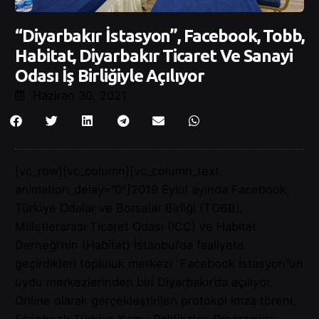
“Diyarbakır İstasyon”, Facebook, Tobb,
Habitat, Diyarbakır Ticaret Ve Sanayi
Odası İş Birliğiyle Açılıyor
Haziran 30, 2021
[vc_row][vc_column][vc_column_text
animation_delay=”0″]2019 Eylül ayında Facebook,
Türkiye Odalar ve Borsalar Birliği (TOBB),
Milletlerarası Ticaret Odası (ICC) ve Habitat
Derneği’nin (Habitat) İstanbul’da faaliyete
geçirdikleri topluluk merkezi “Facebook İstasyon”un
uydu merkezlerinden biri Diyarbakır’da açılıyor.
Online olarak gerçekleştirilen protokol imza töreni,
Facebook Türkiye Kamu Politikaları Programları