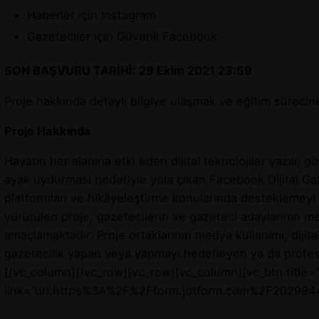
Haberler için Instagram
Gazeteciler için Güvenli Facebook
SON BAŞVURU TARİHİ: 29 Ekim 2021 23:59
Proje hakkında detaylı bilgiye ulaşmak ve eğitim sürecin
Proje Hakkında
Hayatın her alanına etki eden dijital teknolojiler yazılı
ayak uydurması hedefiyle yola çıkan Facebook Dijital Gazet
platformları ve hikâyeleştirme konularında desteklemeyi
yürütülen proje, gazetecilerin ve gazeteci adaylarının me
amaçlamaktadır. Proje ortaklarının medya kullanımı, dijita
gazetecilik yapan veya yapmayı hedefleyen ya da profesy
[/vc_column][/vc_row][vc_row][vc_column][vc_btn title=”
link=”url:https%3A%2F%2Fform.jotform.com%2F2029944