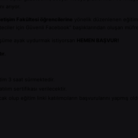
nı arıyor.
etişim Fakültesi öğrencilerine
yönelik düzenlenen eğitimd
ciler için Güvenli Facebook” başlıklarından oluşan müfred
nüşüme ayak uydurmak istiyorsan
HEMEN BAŞVUR!
ır.
im 3 saat sürmektedir.
ılım sertifikası verilecektir.
k olup eğitim linki katılımcıların başvurularını yapmış old