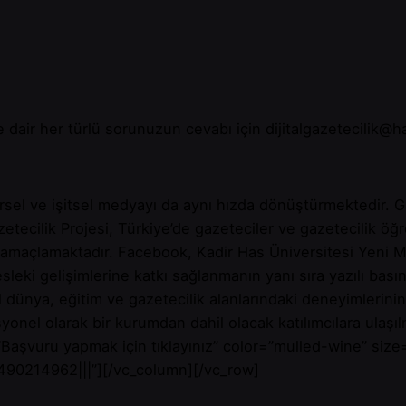
e dair her türlü sorunuzun cevabı için
dijitalgazetecilik@h
, görsel ve işitsel medyayı da aynı hızda dönüştürmektedir.
ecilik Projesi, Türkiye’de gazeteciler ve gazetecilik öğre
 amaçlamaktadır. Facebook, Kadir Has Üniversitesi Yeni M
sleki gelişimlerine katkı sağlanmanın yanı sıra yazılı bas
l dünya, eğitim ve gazetecilik alanlarındaki deneyimlerinin
onel olarak bir kurumdan dahil olacak katılımcılara ulaşı
Başvuru yapmak için tıklayınız” color=”mulled-wine” size=
90214962|||”][/vc_column][/vc_row]