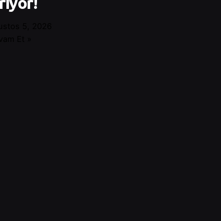
rıyor!
ustos 5, 2026
vam Et »