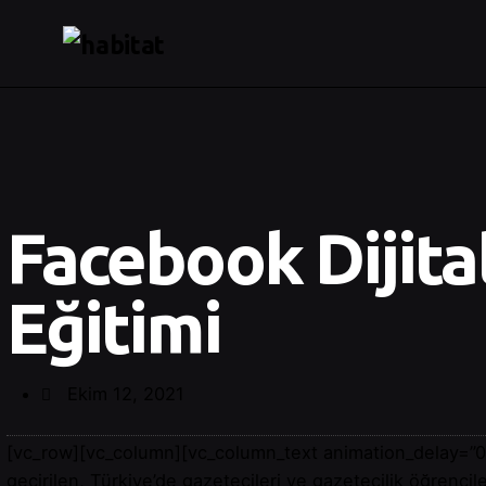
Facebook Dijital
Eğitimi
Ekim 12, 2021
[vc_row][vc_column][vc_column_text animation_delay=”0″
geçirilen, Türkiye’de gazetecileri ve gazetecilik öğrenci