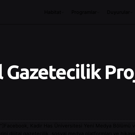
Habitat
Programlar
Duyurular
 Gazetecilik Pro
]Facebook, Kadir Has Üniversitesi Yeni Medya Bölümü ve H
lerini dijital gazetecilik, sosyal medya platformları ve hi