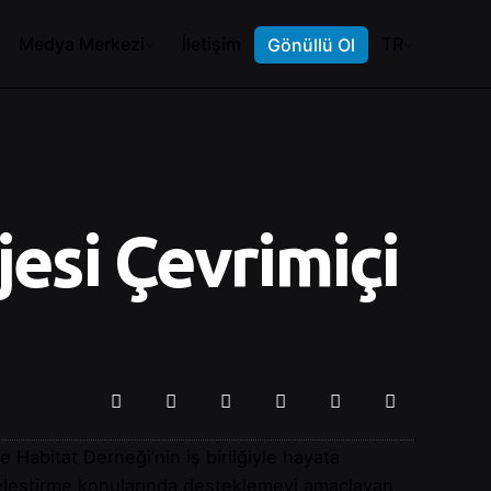
Medya Merkezi
İletişim
TR
Gönüllü Ol
jesi Çevrimiçi
abitat Derneği’nin iş birliğiyle hayata
kayeleştirme konularında desteklemeyi amaçlayan