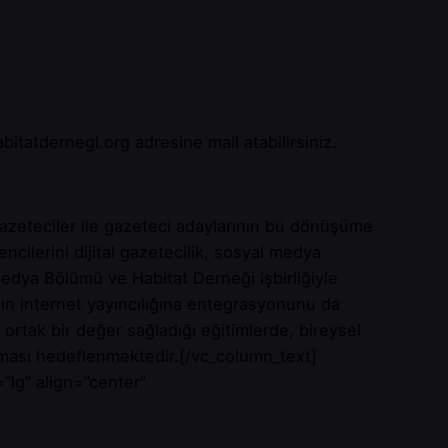
abitatdernegi.org
adresine mail atabilirsiniz.
 Gazeteciler ile gazeteci adaylarının bu dönüşüme
ncilerini dijital gazetecilik, sosyal medya
edya Bölümü ve Habitat Derneği işbirliğiyle
ının internet yayıncılığına entegrasyonunu da
 ortak bir değer sağladığı eğitimlerde, bireysel
lması hedeflenmektedir.[/vc_column_text]
”lg” align=”center”