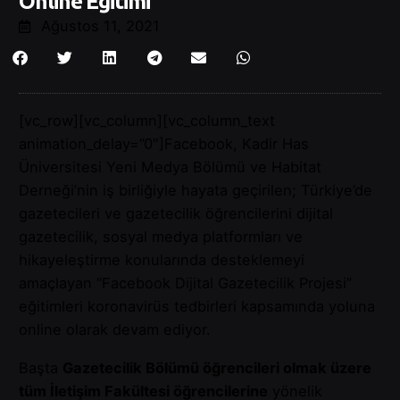
Online Eğitimi
Ağustos 11, 2021
[vc_row][vc_column][vc_column_text
animation_delay=”0″]Facebook, Kadir Has
Üniversitesi Yeni Medya Bölümü ve Habitat
Derneği’nin iş birliğiyle hayata geçirilen; Türkiye’de
gazetecileri ve gazetecilik öğrencilerini dijital
gazetecilik, sosyal medya platformları ve
hikayeleştirme konularında desteklemeyi
amaçlayan “Facebook Dijital Gazetecilik Projesi”
eğitimleri koronavirüs tedbirleri kapsamında yoluna
online olarak devam ediyor.
Başta
Gazetecilik Bölümü öğrencileri olmak üzere
tüm İletişim Fakültesi öğrencilerine
yönelik