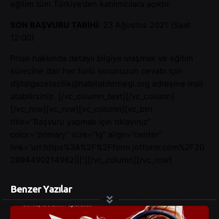
eğitim tüm Türkiye’den katılımcılara açıktır.
SON BAŞVURU TARİHİ:
23 Ağustos 2021 (Saat
12:00)
Proje hakkında detaylı bilgiye ulaşmak ve eğitim
sürecine dair her türlü sorunuzun cevabı için
dijitalgazetecilik@habitatdernegi.org adresine mail
atabilirsiniz.
[/vc_column_text][/vc_column]
[/vc_row][vc_row][vc_column][vc_btn
title=”Başvuru yapmak için tıklayınız”
color=”primary” size=”lg” align=”center”
link=”url:https%3A%2F%2Fform.jotform.com%2F20
2994490214962|||”][/vc_column][/vc_row]
Benzer Yazılar