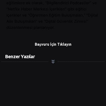
eğitimlere ek olarak, “Bilgilendirici Podcastler” ve
“Netflix Haber Merkezi İçerikleri” gibi eğitici
içerikler ve “Öğretmen Eğitim Buluşmaları,” “Dijital
Aile Buluşmaları” ve “Dijital Güvenlik Zirvesi”
düzenlenmesi planlanıyor.
Başvuru İçin Tıklayın
Benzer Yazılar