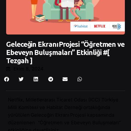
Geleceğin Ekranı Projesi “Öğretmen ve
Ebeveyn Buluşmaları” Etkinliği #[
Tezgah ]
Ekim 8, 2024
Netflix, Milletlerarası Ticaret Odası (ICC) Türkiye
Milli Komitesi ve Habitat Derneği ortaklığında
yürütülen Geleceğin Ekranı Projesi kapsamında
düzenlenen “Öğretmen ve Ebeveyn Buluşmaları”
etkinliğine davetlisiniz.