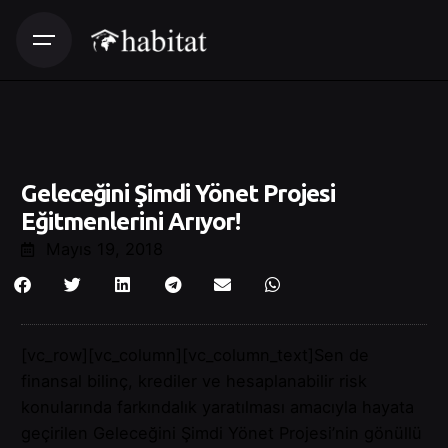
Geleceğini Şimdi Yönet Projesi
Eğitmenlerini Arıyor!
Mayıs 19, 2018
[vc_row][vc_column][vc_column_text]Sen de
finansal bilinç, krediler ve hesaplanabilir risk
konularında farkındalık yaratılması amacıyla hayata
geçirilen Geleceğini Şimdi Yönet Projesi’nin gönüllü