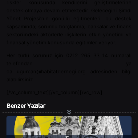
riskler konusunda kendilerini geliştirmelerine
destek olmaya devam etmektedir. Geleceğini Şimdi
Yönet Projesi’nin gönüllü eğitmenleri, bu destek
kapsamında; sorumlu borçlanma, bankalar ve finans
sektöründeki aktörlerle ilişkilerin etkin yönetimi ve
finansal yönetim konusunda eğitimler veriyor.
Her türlü sorunuz için 0212 265 33 14 numaralı
telefondan ya
da ugurcan@habitatdernegi.org adresinden bilgi
alabilirsiniz.
[/vc_column_text][/vc_column][/vc_row]
Benzer Yazılar