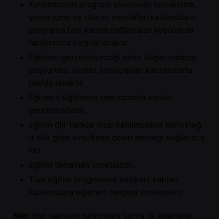
Katılımcıların program sürecinde konaklama,
yeme içme ve ulaşım masrafları katılımcıların
programa tam katılım sağlamaları koşulunda
tarafımızca karşılanacaktır.
Eğitimin gerçekleşeceği şehir bilgisi sadece
başvurusu olumlu sonuçlanan katılımcılarla
paylaşılacaktır.
Eğitmen Eğitimine tam zamanlı katılım
gerekmektedir.
Eğitim
dili
Türkçe
olup
katılımcıların
konuştuğ
u
dile
göre
simultane
çeviri
desteği
sağlanaca
ktır
.
Eğitim tamamen ücretsizdir.
Tüm eğitim programına eksiksiz katılan
katılımcılara eğitmen belgesi verilecektir.
Not:
Son başvuru tarihinden sonra ilk aşamada