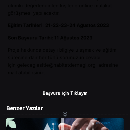
olumlu değerlendirilen kişilerle online mülakat
görüşmesi yapılacaktır.
Eğitim Tarihleri
:
21-22-23-24 Ağustos 2023
Son Başvuru Tarihi: 11 Ağustos 2023
Proje hakkında detaylı bilgiye ulaşmak ve eğitim
sürecine dair her türlü sorunuzun cevabı
için
gelecegiesitle@habitatdernegi.org
adresine
mail atabilirsiniz.
Başvuru İçin Tıklayın
Benzer Yazılar