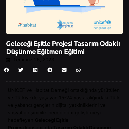
Geleceği Eşitle Projesi Tasarım Odaklı
Düşünme Eğitmen Eğitimi
Temmuz 25, 2023
UNICEF ve Habitat Derneği ortaklığında yürütülen
ve Türkiye’de yaşayan 15-24 yaş aralığındaki Türk
ve yabancı gençlerin dijital yetkinliklerini ve
sosyal girişimcilik becerilerini geliştirmeyi
hedefleyen
Geleceği Eşitle
Projesi
kapsamında
Tasarım Odaklı Düşünme