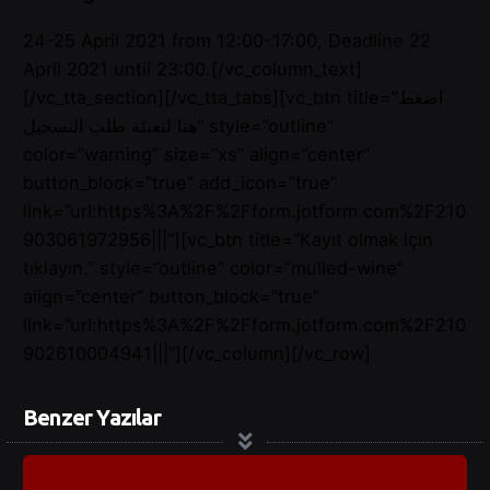
24-25 April 2021 from 12:00-17:00, Deadline 22
April 2021 until 23:00.[/vc_column_text]
[/vc_tta_section][/vc_tta_tabs][vc_btn title=”اضغط
هنا لتعبئة طلب التسجيل” style=”outline”
color=”warning” size=”xs” align=”center”
button_block=”true” add_icon=”true”
link=”url:https%3A%2F%2Fform.jotform.com%2F210
903061972956|||”][vc_btn title=”Kayıt olmak için
tıklayın.” style=”outline” color=”mulled-wine”
align=”center” button_block=”true”
link=”url:https%3A%2F%2Fform.jotform.com%2F210
902610004941|||”][/vc_column][/vc_row]
Benzer Yazılar