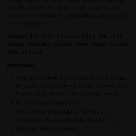
teknoloji kullanımına odaklanarak, akran eğitimi
yoluyla Suriyelilerindijital yetkinliklerini geliştirmeyi
hedeflemektedir.
Google Dijital Yetkinlik konusuna ilgisi olan ve bu
konuda hakkında bilgi sahibi olmak isteyen herkesi
davet ediyoruz.
Başvurular;
Proje şehirlerinde ikamet eden (Adana, Ankara,
Bursa, Denizli, Gaziantep, Hatay, İstanbul, İzmir,
Kayseri, Kilis, Konya, Sakarya ve Şanlıurfa)
18 – 27 yaş aralığında olan
Geçici Koruma Altındaki Suriyelilere ve
Uluslararası Koruma Altındaki Bireyler’e açıktır
Eğitim dili Arapça olacaktır.