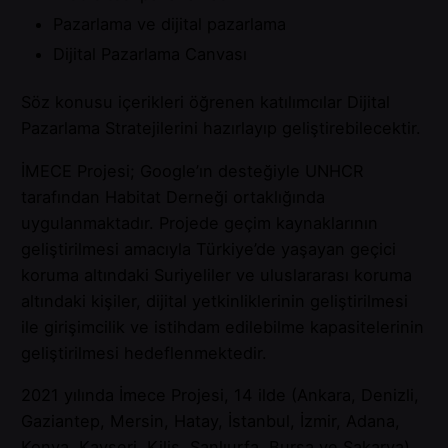
Pazarlama ve dijital pazarlama
Dijital Pazarlama Canvası
Söz konusu içerikleri öğrenen katılımcılar Dijital
Pazarlama Stratejilerini hazırlayıp geliştirebilecektir.
İMECE Projesi; Google’ın desteğiyle UNHCR
tarafından Habitat Derneği ortaklığında
uygulanmaktadır. Projede geçim kaynaklarının
geliştirilmesi amacıyla Türkiye’de yaşayan geçici
koruma altındaki Suriyeliler ve uluslararası koruma
altındaki kişiler, dijital yetkinliklerinin geliştirilmesi
ile girişimcilik ve istihdam edilebilme kapasitelerinin
geliştirilmesi hedeflenmektedir.
2021 yılında İmece Projesi, 14 ilde (Ankara, Denizli,
Gaziantep, Mersin, Hatay, İstanbul, İzmir, Adana,
Konya, Kayseri, Kilis, Şanlıurfa, Bursa ve Sakarya)