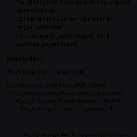
Her eğitim günde 5 saat sürecek olup iki günde
tamamlanacaktır..
Eğitimin tamamına katılan kişilere katılım
belgesi verilecektir.
Kabul edilirseniz, eğitim bağlantı linki e-
postanıza gönderilecektir.
Eğitim tarihleri:
24-25 Nisan 2021 – 12:00-17:00,
Son başvuru tarihi 22 Nisan 2021 – 23:00.
[/vc_column_text][/vc_tta_section][vc_tta_section
title=”العربية” tab_id=”1574321024204-ff96049f-
be3d”][vc_column_text animation_delay=”0″]
في سياق مشروع IMECE ، سيتم تنفيذ “تدريب تطوير