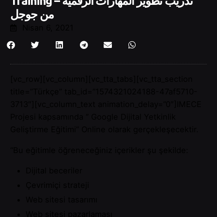
Training – تدريب تطوير المهارات الرقمية
من جوجل
Nisan 6, 2021
[vc_row][vc_column][vc_tta_tabs][vc_tta_section
title=”Türkçe” tab_id=”1574321024188-47af5710-
3713″][vc_column_text animation_delay=”0″]IMECE
Projesi kapsamında ‘’ Google Dijital Yetkinlik
Geliştirme Eğitimi’’ Online olarak gerçekleşecektir.
“Bu eğitimle öğreneceğiniz içerikler şu şekilde:
Dijital beceriler
Çevrimiçi strateji
Web sitesi tasarımı
Web sitesi pazarlaması