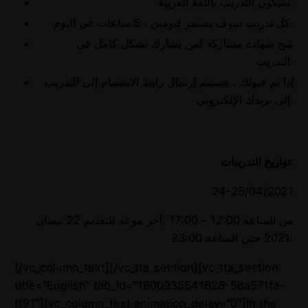
سيكون التدريب باللغة العربية.
كل تدريب سوف يستمر ليومين ، 5 ساعات في اليوم.
مُنح شهادة مشاركة لمن يشارك بشكل كامل في
التدريب.
إذا تم قبولك ، فسيتم إرسال رابط الانضمام إلى التدريب
إلى بريدك الإلكتروني.
تواريخ التدريبات:
24-25/04/2021
من الساعة 12:00 – 17:00 ,أخر موعد للتقديم 22 نيسان
2021 حتى الساعة 23:00.
[/vc_column_text][/vc_tta_section][vc_tta_section
title=”English” tab_id=”1600935541828-5da571fa-
ff91″][vc_column_text animation_delay=”0″]In the