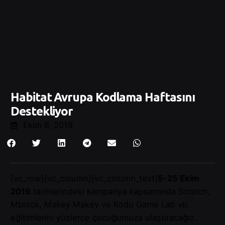
Habitat Avrupa Kodlama Haftasını
Destekliyor
Ekim 6, 2019
[vc_row][vc_column][vc_column_text]
5-25 Ekim
2019
tarihlerindeki kampanya kapsamında Scratch,
Mblock, Makey Makey ve Kodu Game Lab vb.
eğitimlerini yüzlerce çocuğumuza ulaştıracağız.