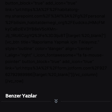
button_block=”true” add_icon=”true”
link=”url:https%3A%2F%2Fhabitatorg-
my.sharepoint.com%2F%3Af%3A%2Fg%2Fpersonal
%2Fbilisim_habitatdernegi_org%2FEudckoJHMcFM
kyCaBziEV3YB8eV5oXMn-
Jlj_1RU6CzgYQ%3Fe%3D3lju8T||target:%20_blank|”]
[vc_btn title=”Raporlama Yapmak için Tıklayınız.”
style=”outline” color=”danger” align=”center”
i_align=”right” i_icon_fontawesome=”fa fa-mouse-
pointer” button_block=”true” add_icon=”true”
link=”url:https%3A%2F%2Fform.jotform.com%2F927
62792989986||target:%20_blank|”][/vc_column]
[/vc_row]
Benzer Yazılar