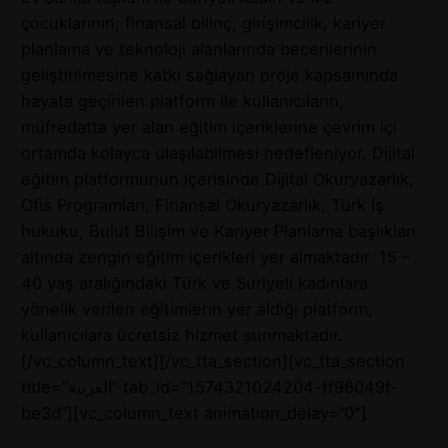
çocuklarının; finansal bilinç, girişimcilik, kariyer
planlama ve teknoloji alanlarında becerilerinin
geliştirilmesine katkı sağlayan proje kapsamında
hayata geçirilen platform ile kullanıcıların,
müfredatta yer alan eğitim içeriklerine çevrim içi
ortamda kolayca ulaşılabilmesi hedefleniyor. Dijital
eğitim platformunun içerisinde Dijital Okuryazarlık,
Ofis Programları, Finansal Okuryazarlık, Türk İş
hukuku, Bulut Bilişim ve Kariyer Planlama başlıkları
altında zengin eğitim içerikleri yer almaktadır. 15 –
40 yaş aralığındaki Türk ve Suriyeli kadınlara
yönelik verilen eğitimlerin yer aldığı platform,
kullanıcılara ücretsiz hizmet sunmaktadır.
[/vc_column_text][/vc_tta_section][vc_tta_section
title=”العربية” tab_id=”1574321024204-ff96049f-
be3d”][vc_column_text animation_delay=”0″]