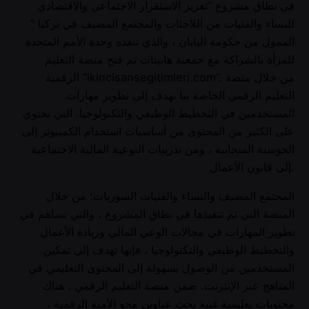
في نطاق مشروع “تعزيز الاستقرار الاجتماعي والاقتصادي
للنساء والفتيات من اللاجئات والمجتمع المضيف في تركيا ”
الممول من حكومة اليابان ، والذي تنفذه وحدة الأمم المتحدة
للمرأة بالشراكة مع جمعية هابيتات تم فتح منصة التعليم
الرقمية “ikincisansegitimleri.com”. من خلال منصة
التعليم الرقمي الخاصة بنا نهدف إلى تطوير مهارات
المستخدمين في التخطيط الوظيفي والتكنولوجيا. التي تحتوي
على الكثير من المحتوى من أساسيات استخدام الكمبيوتر إلى
الحوسبة السحابية ، ومن تدريبات التوعية المالية الاجتماعية
إلى قانون الأعمال.
المجتمع المضيف والنساء والفتيات السوريات؛ من خلال
المنصة التي تم تنفيذها في نطاق المشروع ، والتي تساهم في
تطوير المهارات في مجالات الوعي المالي وريادة الأعمال
والتخطيط الوظيفي والتكنولوجيا ، فإنها تهدف إلى تمكين
المستخدمين من الوصول بسهولة إلى المحتوى التعليمي في
المناهج عبر الإنترنت. ضمن منصة التعليم الرقمي ، هناك
محتويات تعليمية غنية تحت عناوين محو الأمية الرقمية ،