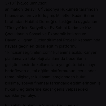
3713″][vc_column_text
animation_delay=”0″]Japonya Hükümeti tarafından
finanse edilen ve Birleşmiş Milletler Kadın Birimi
tarafından Habitat Derneği ortaklığında uygulanan
“Türkiye’deki Suriyeli ve Ev Sahibi Kadın ve Kız
Çocuklarının Sosyal ve Ekonomik İstikrarı ve
Dayanıklılığının Güçlendirilmesi Projesi” kapsamında
hayata geçirilen dijital eğitim platformu
“ikincisansegitimleri.com” kullanıma açıldı. Kariyer
planlama ve teknoloji alanlarında becerilerin
geliştirilmesinde kullanıcılara yol gösterici olmayı
hedefleyen dijital eğitim platformunun içerisinde;
temel bilgisayar kullanımı araçlarından bulut
bilişime, sosyal finansal farkındalık eğitimlerinden iş
hukuku eğitimlerine kadar geniş yelpazedeki
içerikler yer alıyor.
Ev sahibi toplum ile Suriyeli kadın ve kız