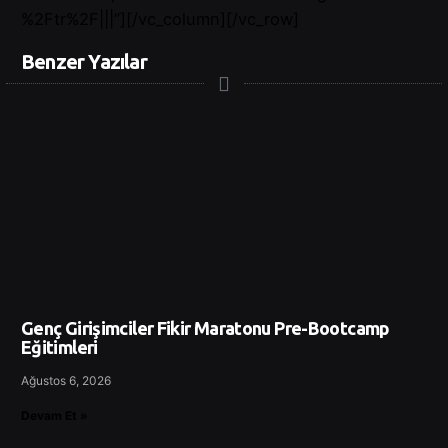
%2Ftr%2F|||”][/vc_column][/vc_row]
Benzer Yazılar
Genç Girişimciler Fikir Maratonu Pre-Bootcamp
Eğitimleri
Ağustos 6, 2026
Devam Et »