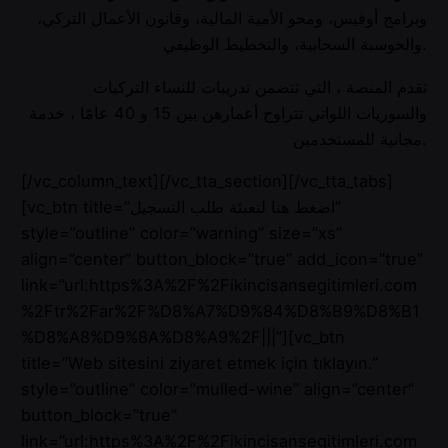
وبرامج أوفيس، ومحو الأمية المالية، وقانون الأعمال التركي،
والحوسبة السحابية، والتخطيط الوظيفي.
تقدم المنصة ، التي تتضمن تدريبات للنساء التركيات
والسوريات اللواتي تتراوح أعمارهن بين 15 و 40 عامًا ، خدمة
مجانية للمستخدمين.
[/vc_column_text][/vc_tta_section][/vc_tta_tabs]
[vc_btn title=”اضغط هنا لتعبئة طلب التسجيل”
style=”outline” color=”warning” size=”xs”
align=”center” button_block=”true” add_icon=”true”
link=”url:https%3A%2F%2Fikincisansegitimleri.com
%2Ftr%2Far%2F%D8%A7%D9%84%D8%B9%D8%B1
%D8%A8%D9%8A%D8%A9%2F|||”][vc_btn
title=”Web sitesini ziyaret etmek için tıklayın.”
style=”outline” color=”mulled-wine” align=”center”
button_block=”true”
link=”url:https%3A%2F%2Fikincisansegitimleri.com