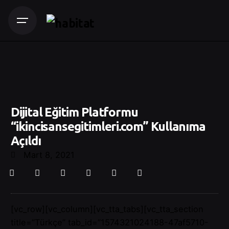
Dijital Eğitim Platformu
“ikincisansegitimleri.com” Kullanıma
Açıldı
Mart 8, 2021
[vc_row][vc_column][vc_tta_tabs][vc_tta_section
title=”Türkçe” tab_id=”1574321024188-47af5710-