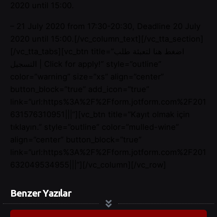
2020 until 15:00.
– 21 July 2020 from 17:30-20:30, Deadline 20 July
2020 until 15:00.[/vc_column_text][/vc_tta_section]
[/vc_tta_tabs][vc_btn title=”اضغط هنا لتعبئة طلب
التسجيل | Click for apply!” style=”outline”
color=”warning” size=”xs” align=”center”
button_block=”true” add_icon=”true”
link=”url:https%3A%2F%2Fform.jotform.com%2F201
631576310951|||”][vc_btn title=”Kayıt olmak için
tıklayın.” style=”outline” color=”mulled-wine”
align=”center” button_block=”true”
link=”url:https%3A%2F%2Fform.jotform.com%2F201
632049534955|||”][/vc_column][/vc_row]
Benzer Yazılar