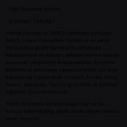
· Fikir Oluşturma Atölyesi
· İş modeli ( CANVAS )
Habitat Derneği ve UNHCR tarafından yürütülen
IMECE projesi Türkiye’deki mülteci ve ev sahibi
toplulukların geçim kaynaklarını, girişimcilik
kapasitelerine ve istihdam edilebilirliklerine katkıda
bulunarak iyileştirmeyi amaçlamaktadır. Bireylerin
katılımını ve ekonomiye katkısını artırmak için proje
kapsamında 6 proje ilinde (İstanbul, Ankara, Hatay,
Mersin, Gaziantep, Denizli) girişimcilik ve istihdam
eğitimleri düzenlenmektedir.
Temel Girişimcilik konusuna ilgisi olan ve bu
konuda hakkında bilgi sahibi olmak isteyen herkesi
davet ediyoruz.