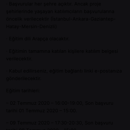
· Başvurular her şehre açıktır. Ancak proje
şehirlerinde yaşayan katılımcıların başvurularına
öncelik verilecektir (İstanbul-Ankara-Gaziantep-
Hatay-Mersin-Denizli)
· Eğitim dili Arapça olacaktır.
· Eğitimin tamamına katılan kişilere katılım belgesi
verilecektir.
· Kabul edilirseniz, eğitim bağlantı linki e-postanıza
gönderilecektir.
Eğitim tarihleri:
– 02 Temmuz 2020 – 16:00-19:00, Son başvuru
tarihi 01 Temmuz 2020 – 15:00.
– 09 Temmuz 2020 – 17:30-20:30, Son başvuru