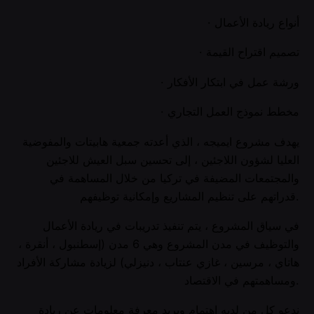
· أنواع ريادة الأعمال
· تصميم اقتراح القيمة
· ورشة عمل في ابتكار الأفكار
· مخطط نموذج العمل التجاري
يهدف مشروع ايميجه ، الذي أعدته جمعية هابيتات والمفوضية
العليا لشؤون اللاجئين ، إلى تحسين سبل العيش للاجئين
والمجتمعات المضيفة في تركيا من خلال المساهمة في
قدراتهم على تنظيم المشاريع وإمكانية توظيفهم.
في سياق المشروع ، يتم تنفيذ تدريبات في ريادة الأعمال
والتوظيف في مدن المشروع وهي 6 مدن (إسطنبول ، أنقرة ،
هاتاي ، مرسين ، غازي عنتاب ، دنيزلي) لزيادة مشاركة الأفراد
ومساهمتهم في الاقتصاد.
ندعو كل من لديه اهتمام ويريد معرفة معلومات عن ريادة