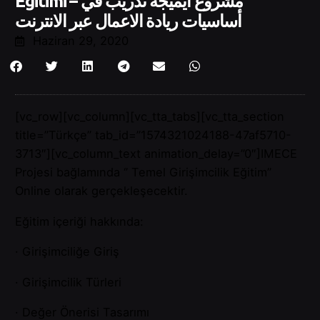
Eğitimi – مشروع ايميجه تدريب في
أساسيات ريادة الاعمال عبر الانترنت
Haziran 29, 2020
[vc_row][vc_column][vc_tta_tabs][vc_tta_section
title=”Türkçe” tab_id=”1574321024188-47af5710-
3713″][vc_column_text animation_delay=”0″]IMECE
Projesi bağlamında ‘’ Temel Girişimcilik Eğitim’’
Online olarak gerçekleşecektir.
Eğitim içeriği hakkında:
· Girişimciliğe Giriş
· Girişimcilik Türleri
· Değer Önerisi Tasarımı