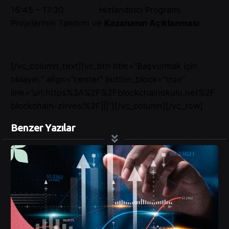
16:45 – 17:30 Hızlandırıcı Programı
Projelerinin Tanıtımı ve
Kazananın Açıklanması
[/vc_column_text][vc_btn title=”Başvurmak için
tıklayın.” align=”center” button_block=”true”
link=”url:https%3A%2F%2Fblockchainokulu.net%2F
blockchain-zirvesi%2F|||”][/vc_column][/vc_row]
Benzer Yazılar