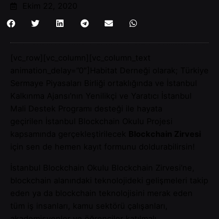
Ekim 22, 2020
[vc_row][vc_column][vc_column_text
animation_delay=”0″]Habitat Derneği olarak; Türkiye
Sermaye Piyasaları Birliği ortaklığında ve İstanbul
Kalkınma Ajansı’nın Yenilikçi ve Yaratıcı İstanbul
Mali Destek Programı desteği ile hayata
geçirilen İstanbul Blockchain Okulu Projesi
kapsamında gerçekleştirilecek
Blockchain Zirvesi
için sen de hemen
kayıt formunu
doldurabilirsin!
İstanbul Blockchain Okulu Blockchain Zirvesi’ne,
blockchain alanındaki teknolojideki gelişmeleri takip
eden ya da blockchain teknolojisini merak eden
tüm iş insanları, kamu sektörü çalışanları,
akademisyenler ve öğrenciler katılmalı.