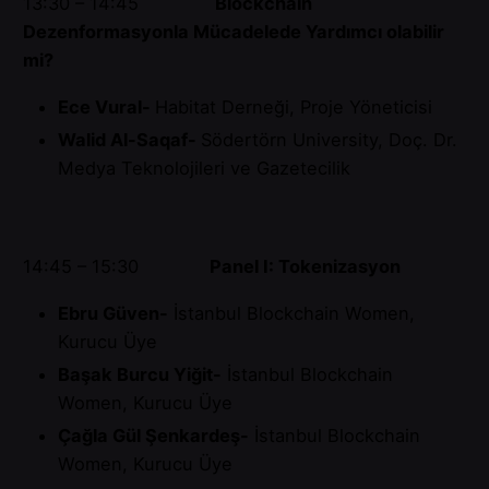
13:30 – 14:45
Blockchain
Dezenformasyonla Mücadelede Yardımcı olabilir
mi?
Ece Vural-
Habitat Derneği, Proje Yöneticisi
Walid Al-Saqaf-
Södertörn University, Doç. Dr.
Medya Teknolojileri ve Gazetecilik
14:45 – 15:30
Panel I: Tokenizasyon
Ebru Güven-
İstanbul Blockchain Women,
Kurucu Üye
Başak Burcu Yiğit-
İstanbul Blockchain
Women, Kurucu Üye
Çağla Gül Şenkardeş-
İstanbul Blockchain
Women, Kurucu Üye