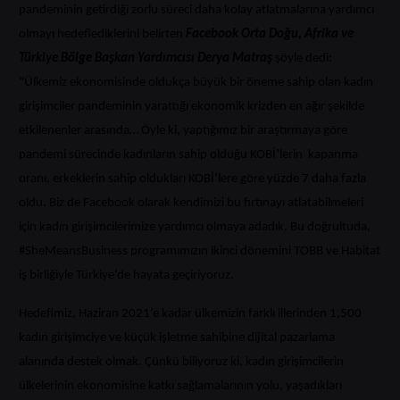
pandeminin getirdiği zorlu süreci daha kolay atlatmalarına yardımcı
olmayı hedeflediklerini belirten
Facebook Orta Doğu, Afrika ve
Türkiye Bölge Başkan Yardımcısı Derya Matraş
şöyle dedi:
“Ülkemiz ekonomisinde oldukça büyük bir öneme sahip olan kadın
girişimciler pandeminin yarattığı ekonomik krizden en ağır şekilde
etkilenenler arasında… Öyle ki, yaptığımız bir araştırmaya göre
pandemi sürecinde kadınların sahip olduğu KOBİ’lerin kapanma
oranı, erkeklerin sahip oldukları KOBİ’lere göre yüzde 7 daha fazla
oldu. Biz de Facebook olarak kendimizi bu fırtınayı atlatabilmeleri
için kadın girişimcilerimize yardımcı olmaya adadık. Bu doğrultuda,
#SheMeansBusiness programımızın ikinci dönemini TOBB ve Habitat
iş birliğiyle Türkiye’de hayata geçiriyoruz.
Hedefimiz, Haziran 2021’e kadar ülkemizin farklı illerinden 1,500
kadın girişimciye ve küçük işletme sahibine dijital pazarlama
alanında destek olmak. Çünkü biliyoruz ki, kadın girişimcilerin
ülkelerinin ekonomisine katkı sağlamalarının yolu, yaşadıkları