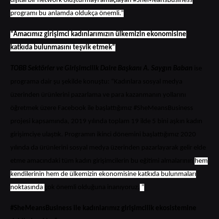
dijital bir network oluşturmayı amaçlayan #SheMeansBusiness
programı bu anlamda oldukça önemli.”
“Amacımız girişimci kadınlarımızın ülkemizin ekonomisine
katkıda bulunmasını teşvik etmek”
TOBB Sektörler ve Girişimcilik Daire Başkanı A. Saygın Baban
ise
programa dair şu şekilde konuştu: “Kadınlara sosyal medya
üzerinden ürünlerini pazarlama ve para kazanmanın yollarını
öğretmek üzere Facebook ile başlattığımız #SheMeansBusiness
projesi kapsamında, 2019 yılında toplam 19 ilde 5 bini aşkın kadın
girişimciye ulaştık. Programın ikinci dönemini başlattığımız 2020
yılında da ürünlerini sosyal medya üzerinden pazarlayarak gelir elde
etme amacındaki tüm kadın girişimcilerin bu eğitimi almalarının
hem
kendilerinin hem de ülkemizin ekonomisine katkıda bulunmaları
noktasında
çok önemli olduğuna inanıyoruz.
”
#SheMeansBusiness ile kadınlarımız girişimcilik ekosistemine