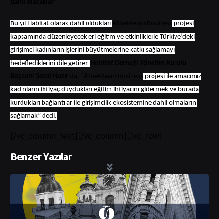
dahil olacaklar”
Bu yıl Habitat olarak dahil oldukları
#SheMeansBusiness
projesi
kapsamında düzenleyecekleri eğitim ve etkinliklerle Türkiye’deki
girişimci kadınların işlerini büyütmelerine katkı sağlamayı
hedeflediklerini dile getiren
Habitat Derneği Yönetim Kurulu
Başkanı Sezai Hazır
da, “#SheMeansBusiness
projesi ile amacımız
kadınların ihtiyaç duydukları eğitim ihtiyacını gidermek ve burada
kurdukları bağlantılar ile girişimcilik ekosistemine dahil olmalarını
sağlamak” dedi.
[/vc_column_text][/vc_column][/vc_row]
Benzer Yazılar