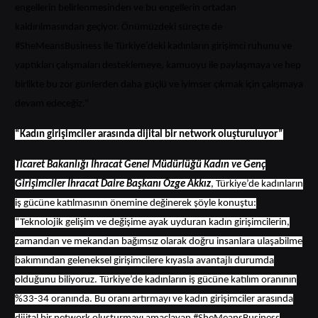
engellerin belirlenmesinden ve bu engellerin ortadan
kaldırılmasından geçiyor. Önümüzdeki süreçte de
#SheMeansBusiness ile Türkiye’deki kadınların girişimci ruhunu ve
yaptıkları çalışmaları desteklemeye, kamuoyu ile paylaşmaya ve hep
birlikte bu zor günlerden daha güçlü ve iyimser çıkmak için çalışmaya
devam edeceğiz.”
“Kadın girişimciler arasında dijital bir network oluşturuluyor”
Ticaret Bakanlığı İhracat Genel Müdürlüğü Kadın ve Genç
Girişimciler İhracat Daire Başkanı Özge Akkız
, Türkiye’de kadınların
iş gücüne katılmasının önemine değinerek şöyle konuştu:
“Teknolojik gelişim ve değişime ayak uyduran kadın girişimcilerin,
zamandan ve mekandan bağımsız olarak doğru insanlara ulaşabilme
bakımından geleneksel girişimcilere kıyasla avantajlı durumda
olduğunu biliyoruz. Türkiye’de kadınların iş gücüne katılım oranının
%33-34 oranında. Bu oranı artırmayı ve kadın girişimciler arasında