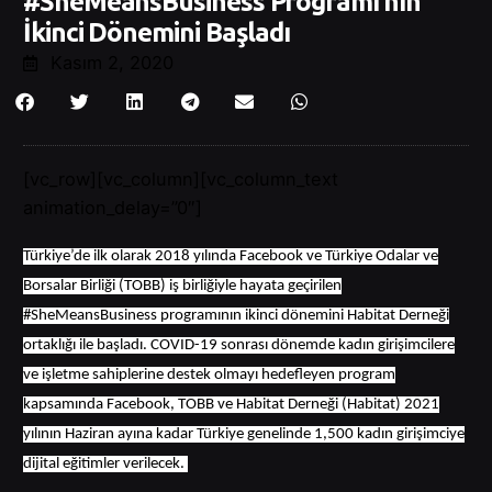
#SheMeansBusiness Programı’nın
İkinci Dönemini Başladı
Kasım 2, 2020
[vc_row][vc_column][vc_column_text
animation_delay=”0″]
Türkiye’de ilk olarak 2018 yılında Facebook ve Türkiye Odalar ve
Borsalar Birliği (TOBB) iş birliğiyle hayata geçirilen
#SheMeansBusiness programının ikinci dönemini Habitat Derneği
ortaklığı ile başladı. COVID-19 sonrası dönemde kadın girişimcilere
ve işletme sahiplerine destek olmayı hedefleyen program
kapsamında Facebook, TOBB ve Habitat Derneği (Habitat) 2021
yılının Haziran ayına kadar Türkiye genelinde 1,500 kadın girişimciye
dijital eğitimler verilecek.