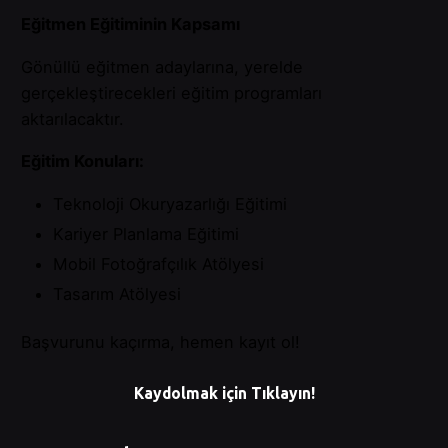
Eğitmen Eğitiminin Kapsamı
Gönüllü eğitmen adaylarına, yerelde
gerçekleştirecekleri eğitim programları
aktarılacaktır.
Eğitim Konuları:
Teknoloji Okuryazarlığı Eğitimi
Kariyer Planlama Eğitimi
Mobil Fotoğrafçılık Atölyesi
Tasarım Atölyesi
Başvurunu kaçırma, hemen kayıt ol!
Kaydolmak için Tıklayın!