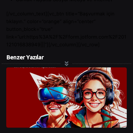
[/vc_column_text][vc_btn title=”Başvurmak için
tıklayın.” color=”orange” align=”center”
button_block=”true”
link=”url:https%3A%2F%2Fform.jotform.com%2F201
121016838949|||”][/vc_column][/vc_row]
Benzer Yazılar