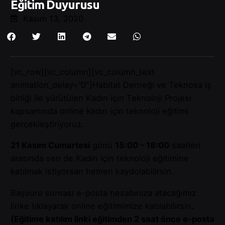
Eğitim Duyurusu
Kasım 13, 2020
[vc_row][vc_column][vc_column_text
animation_delay=”0″]Habitat Derneği ve Teknosa iş
birliği ile yürütülen Kadın için Teknoloji Projesi
kapsamında online kadın için teknoloji eğitimi
gerçekleştiriyoruz.
21 Kasım Cumartesi
günü
15:00 – 18:00
saatleri
arasında sen de Kadın için teknoloji eğitimine
katılmak istiyorsan hemen kaydolabilirsin.
Başvuru sonrası e-posta hesabınıza atacağımız
linke tıklayarak online eğitimimize katılabilirsin
.
(Eğitime katılım linki eğitimden 2 saat önce e-posta