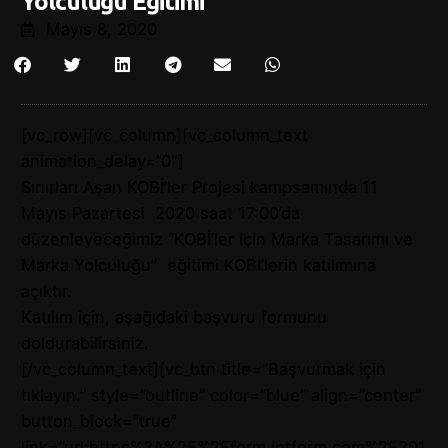
Yolculuğu Eğitimi
Mayıs 8, 2020
[vc_row][vc_column][vc_column_text
animation_delay=”0″]
Sınırları Aşan KOBİ’ler Projesi kampsamında 11
Mayıs Pazartesi 2020 saat 17:00’da
düzenleyeceğimiz ‘’KOBİ’ler için Marka Tasarımı ve
Marka Yolculuğu’’ eğitimi KOBİ’lerin katılımına
açıktır.
Katılım için, aşağıdaki başvuru formunu
doldurabilirsiniz.
[/vc_column_text][vc_btn title=”Başvurmak için
tıklayın.” style=”outline” color=”blue” align=”center”
button_block=”true”
link=”url:https%3A%2F%2Fform.jotform.com%2F201