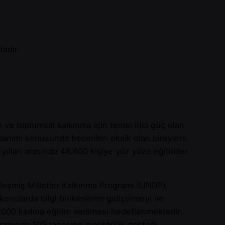
tadır.
ve toplumsal kalkınma için temel itici güç olan
ullanımı konusunda becerileri eksik olan bireylere
yılları arasında 46.600 kişiye yüz yüze eğitimler
irleşmiş Milletler Kalkınma Programı (UNDP),
onularda bilgi birikimlerini geliştirmeyi ve
5.000 kadına eğitim verilmesi hedeflenmektedir.
devamında 100 tanesine mentörlük desteği