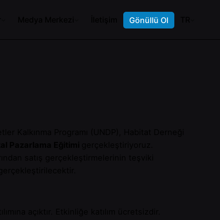
r
Medya Merkezi
İletişim
TR
Gönüllü Ol
letler Kalkınma Programı (UNDP), Habitat Derneği
ital Pazarlama Eğitimi
gerçekleştiriyoruz.
rından satış gerçekleştirmelerinin teşviki
erçekleştirilecektir.
mına açıktır. Etkinliğe katılım ücretsizdir.