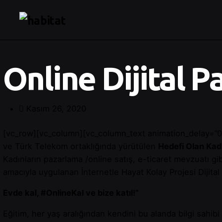
Online Dijital P
Kasım 26, 2020
[vc_row][vc_column][vc_column_text animation_delay=”0″]
ve Türk Telekom ortaklığında yürütülen
Hedefi Olan Kadı
Kadınların pazarlama /online satış, e-ticaret mevzuatı gib
amacıyla uygulanan İnternetle Hayat Kolay Projesi Dijita
Evde kal, #OnlineKal ve bize katıl!”
Eğitim, her yaş aralığından kendini bu alanda bilgi sahibi 