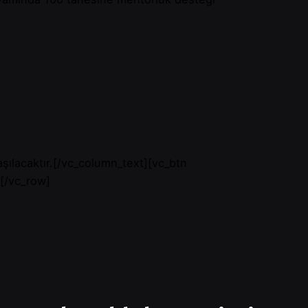
aşılacaktır.[/vc_column_text][vc_btn
[/vc_row]