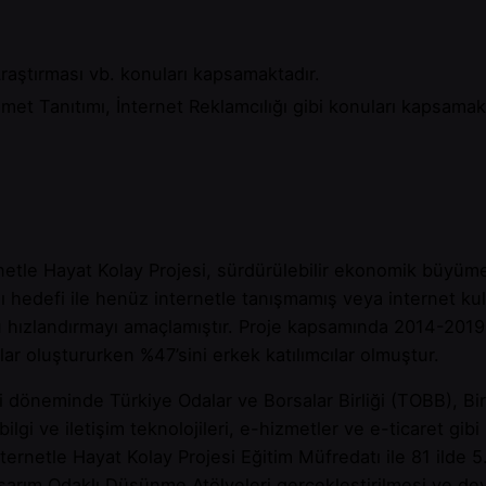
Araştırması vb. konuları kapsamaktadır.
met Tanıtımı, İnternet Reklamcılığı gibi konuları kapsamak
etle Hayat Kolay Projesi, sürdürülebilir ekonomik büyüme 
ması hedefi ile henüz internetle tanışmamış veya internet k
mü hızlandırmayı amaçlamıştır. Proje kapsamında 2014-2019 
ılar oluştururken %47’sini erkek katılımcılar olmuştur.
ci döneminde Türkiye Odalar ve Borsalar Birliği (TOBB), B
gi ve iletişim teknolojileri, e-hizmetler ve e-ticaret gibi k
ternetle Hayat Kolay Projesi Eğitim Müfredatı ile 81 ilde 
Tasarım Odaklı Düşünme Atölyeleri gerçekleştirilmesi ve 