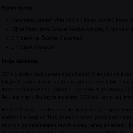
Eğitim İçeriği
Pazarlama: Hedef Kitle Seçimi, Rakip Analizi, Pazar 
Dijital Pazarlama: Sosyal Medya Araçları, Ürün ve Hiz
E-Ticaret ve Ödeme Sistemleri
E-Ticaret Mevzuatı
Proje Hakkında
2014 yılından beri devam eden Hedefi Olan Kadına İntern
bilişim teknolojilerinin herkes tarafından erişilebilir ol
İnternet Okuryazarlığı Eğitimleri vererek dijital dönüşü
ile ulaşılmıştır. Bu faydalanıcıların %53’ünü kadın katılımc
Hedefi Olan Kadına İnternet ile Hayat Kolay Projesi, ikin
Habitat Derneği ve Türk Telekom ortaklığında kadınların bil
ekonomiye katılmalarını teşvik etmeyi amaçlamaktadır. İn
Eğitimlerinden yararlanan kadınlar arasından 500’ü ile 