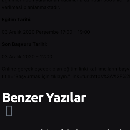
verilmesi planlanmaktadır.
Eğitim Tarihi:
03 Aralık 2020 Perşembe 17:00 – 19:00
Son Başvuru Tarihi:
03 Aralık 2020 – 12:00
Online gerçekleşecek olan eğitim linki katılımcıların baş
title=”Başvurmak için tıklayın.” link=”url:https%3A%2
Benzer Yazılar