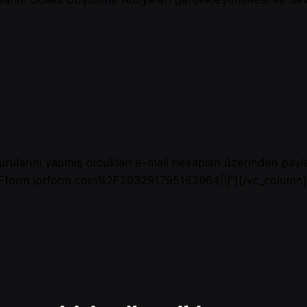
vurularını yapmış oldukları e-mail hesapları üzerinden payl
F%2Fform.jotform.com%2F203291795163964|||”][/vc_column]