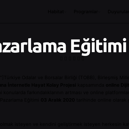
Habitat
Programlar
Duyurula
azarlama Eğitimi
Türkiye Odalar ve Borsalar Birliği (TOBB), Birleşmiş Mil
na İnternetle Hayat Kolay Projesi
kapsamında
online Dij
i konularda farkındalıklarının artması ve online platformla
l Pazarlama Eğitimi
03 Aralık 2020
tarihinde online olarak g
olmak isteyen ve kendini geliştirmek isteyen herkesin katılı