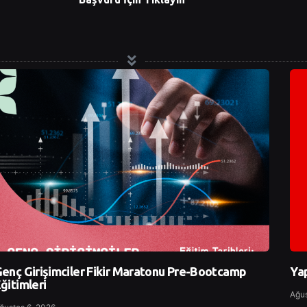
enç Girişimciler Fikir Maratonu Pre-Bootcamp
Yap
ğitimleri
Ağus