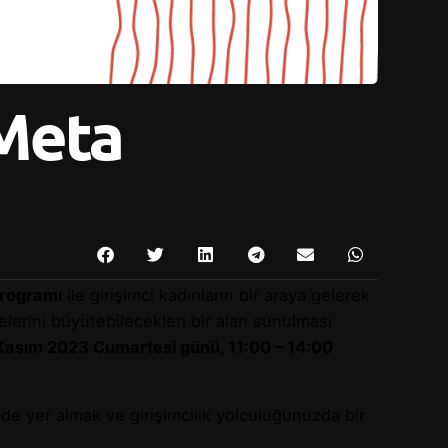
Meta
rogramı
ile girişimci kadınların bir araya gelerek
melerini büyütebilecekleri bir alan sunulması
Kasım 2023 Cumartesi günü, 11:00 – 14:00
ilde yer almak ve girişimcilik yolculuğunuzda bir