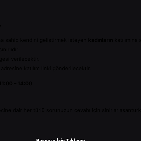
?
una sahip kendini geliştirmek isteyen
kadınların
katılımına 
nırlıdır.
esi verilecektir.
dresine katılım linki gönderilecektir.
11:00 – 14:00
cine dair her türlü sorunuzun cevabı için
sinirlariasantu
Başvuru İçin Tıklayın