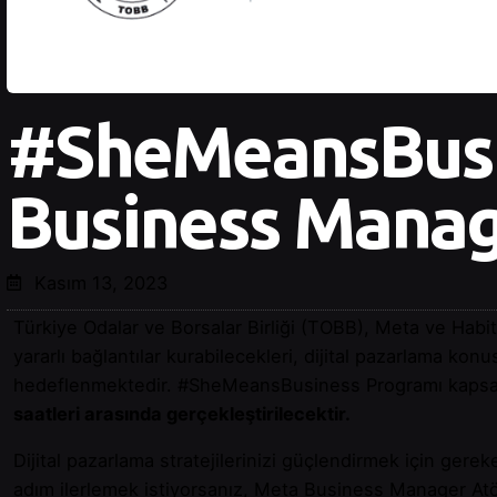
#SheMeansBusi
Business Manag
Kasım 13, 2023
Türkiye Odalar ve Borsalar Birliği (TOBB), Meta ve Habi
yararlı bağlantılar kurabilecekleri, dijital pazarlama kon
hedeflenmektedir. #SheMeansBusiness Programı kap
saatleri arasında gerçekleştirilecektir.
Dijital pazarlama stratejilerinizi güçlendirmek için gere
adım ilerlemek istiyorsanız, Meta Business Manager Atö