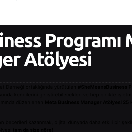
ness Programı 
er Atölyesi
tat Derneği ortaklığında yürütülen
#SheMeansBusiness P
usunda kendilerini geliştirebilecekleri ve hep birlikte işlet
samında düzenlenen
Meta Business Manager Atölyesi 25 
ken becerileri kazanmak, dijital dünyada daha etkili bir şek
lyesi
tam da size göre!