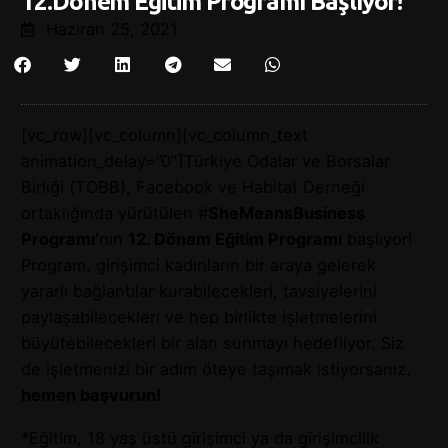
12.Dönem Eğitim Programı Başlıyor!
Haziran 25, 2021
[vc_row][vc_column][vc_column_text
animation_delay=”0″]Türkiye Odalar ve Borsalar
Birliği (TOBB), Facebook ve Habitat Derneği
ortaklığında yürütülen #
SheMeansBusiness
Programı’
nın
12. Dönem Eğitim Programı
başlıyor!
Program, girişimci kadınların bir araya gelerek
yararlı bağlantılar kurabilecekleri, tavsiyelerini
paylaşabilecekleri ve hep birlikte işletmelerini
büyütebilecekleri bir alan sunmayı hedefliyor. Siz
de işletmenizi bir adım öteye taşımak istiyorsanız,
hemen başvurun!
*Eğitim, 18 yaş üstü girişimci ya da girişimcilik