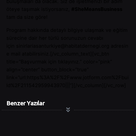
buluşmaları da olacak. Siz de işletmenizi bir adım
öteye taşımak istiyorsanız,
#SheMeansBusiness
tam da size göre!
Program hakkında detaylı bilgiye ulaşmak ve eğitim
sürecine dair her türlü sorunuzun cevabı
için
sinirlariasanturkiye@habitatdernegi.org
adresin
e mail atabilirsiniz.[/vc_column_text][vc_btn
title=”Başvurmak için tıklayınız.” color=”pink”
align=”center” button_block=”true”
link=”url:https%3A%2F%2Fwww.jotform.com%2Fbui
ld%2F211542959943970|||”][/vc_column][/vc_row]
Benzer Yazılar