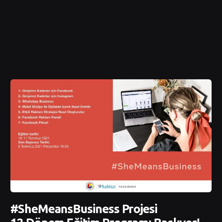
#SheMeansBusiness Projesi