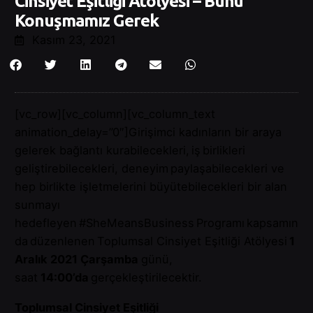
Cinsiyet Eşitliği Atölyesi – Bunu
Konuşmamız Gerek
Kasım 23, 2021
[vc_row][vc_column][vc_column_text
animation_delay=”0″]
Girişimci kadınların bir araya
gelerek bağlantı kurabilecekleri, iş birlikleri
geliştirebilecekleri, deneyim paylaşabilecekleri ve
hep birlikte işletmelerini büyütebilecekleri bir alan
sunmayı
hedefleyen #SheMeansBusiness Programı kapsamın
da düzenlenen Toplumsal Cinsiyet Eşitliği Atölyesi
1
Aralık 2021 Çarşamba
günü,
saat
14:00’da
gerçekleştirilecektir.
Toplumsal Cinsiyet Eşitliği