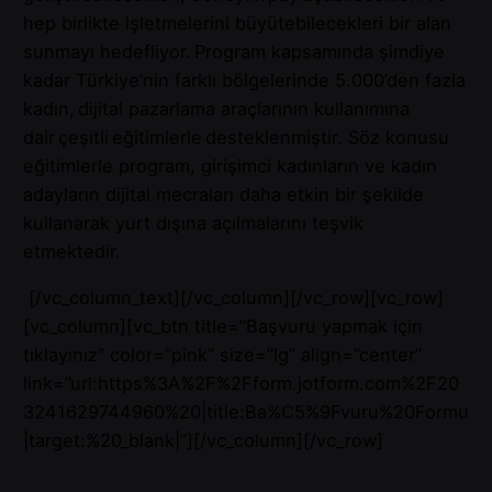
hep birlikte işletmelerini büyütebilecekleri bir alan
sunmayı hedefliyor. Program kapsamında şimdiye
kadar Türkiye’nin farklı bölgelerinde 5.000’den fazla
kadın, dijital pazarlama araçlarının kullanımına
dair çeşitli eğitimlerle desteklenmiştir. Söz konusu
eğitimlerle program, girişimci kadınların ve kadın
adayların dijital mecraları daha etkin bir şekilde
kullanarak yurt dışına açılmalarını teşvik
etmektedir.
[/vc_column_text][/vc_column][/vc_row][vc_row]
[vc_column][vc_btn title=”Başvuru yapmak için
tıklayınız” color=”pink” size=”lg” align=”center”
link=”url:https%3A%2F%2Fform.jotform.com%2F20
3241629744960%20|title:Ba%C5%9Fvuru%20Formu
|target:%20_blank|”][/vc_column][/vc_row]