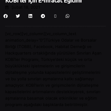
KOBİ’ler için E-İhracat Eğitimi
Şubat 18, 2021
[vc_row][vc_column][vc_column_text
animation_delay=”0″]Türkiye Odalar ve Borsalar
Birliği (TOBB), Facebook, Habitat Derneği ve
Hackquarters ortaklığında yürütülen Sınırları Aşan
KOBİ’ler Programı, Türkiye’deki küçük ve orta
büyüklükteki işletmelerin ve girişimcilerin
dijitalleşme yolunda kapasitelerini geliştirmelerini
ve bu yolla sınırları aşmalarına katkı sağlamayı
amaçlıyor. KOBİ’lerin ve girişimcilerin dijitalleşme
kapasitelerini artırmalarını destekleyerek, sınırları
aşmalarına basamak olacak etkinlikler ve eğitim
programı aşağıdaki başlıklarda belirtilmiştir.