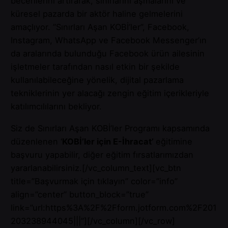
becerilerini artırarak, sınırlarını aşmalarını ve
küresel pazarda bir aktör haline gelmelerini
amaçlıyor. ”Sınırları Aşan KOBİ’ler”, Facebook,
Instagram, WhatsApp ve Facebook Messenger’ın
da aralarında bulunduğu Facebook ürün ailesinin
işletmeler tarafından nasıl etkin bir şekilde
kullanılabileceğine yönelik, dijital pazarlama
tekniklerinin yer alacağı zengin eğitim içerikleriyle
katılımcılılarını bekliyor.
Siz de Sınırları Aşan KOBİ’ler Programı kapsamında
düzenlenen ‘
KOBİ’ler için E-İhracat’
eğitimine
başvuru yapabilir, diğer eğitim fırsatlarımızdan
yararlanabilirsiniz.[/vc_column_text][vc_btn
title=”Başvurmak için tıklayın” color=”info”
align=”center” button_block=”true”
link=”url:https%3A%2F%2Fform.jotform.com%2F201
203238944045|||”][/vc_column][/vc_row]