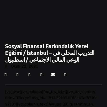
Sosyal Finansal Farkındalık Yerel
Eğitimi / İstanbul – التدريب المحلي في
الوعي المالي الاجتماعي / اسطنبول
Ocak 22, 2020
[vc_row][vc_column][vc_tta_tabs][vc_tta_section
title=”Türkçe” tab_id=”1574321024188-47af5710-
3713″][vc_column_text]Avrupa Birliği tarafından