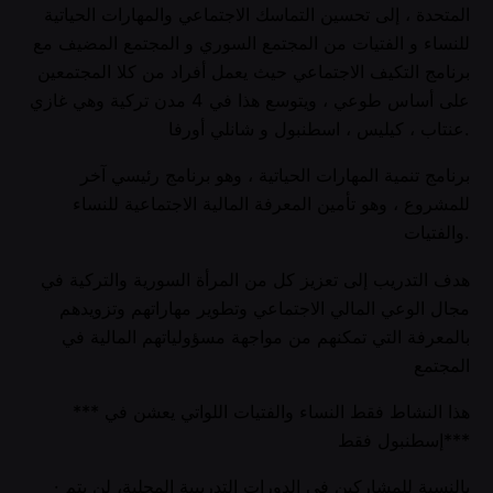
المتحدة ، إلى تحسين التماسك الاجتماعي والمهارات الحياتية
للنساء و الفتيات من المجتمع السوري و المجتمع المضيف مع
برنامج التكيف الاجتماعي حيث يعمل أفراد من كلا المجتمعين
على أساس طوعي ، ويتوسع هذا في 4 مدن تركية وهي غازي
عنتاب ، كيليس ، اسطنبول و شانلي أورفا.
برنامج تنمية المهارات الحياتية ، وهو برنامج رئيسي آخر
للمشروع ، وهو تأمين المعرفة المالية الاجتماعية للنساء
والفتيات.
هدف التدريب إلى تعزيز كل من المرأة السورية والتركية في
مجال الوعي المالي الاجتماعي وتطوير مهاراتهم وتزويدهم
بالمعرفة التي تمكنهم من مواجهة مسؤولياتهم المالية في
المجتمع
*** هذا النشاط فقط النساء والفتيات اللواتي يعشن في
إسطنبول فقط***
· بالنسبة للمشاركين في الدورات التدريبية المحلية، لن يتم