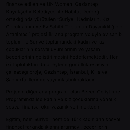
finanse edilen ve UN Women, Gaziantep
Büyükşehir Belediyesi ile Habitat Derneği
ortaklığında yürütülen “Suriyeli Kadınların, Kız
Çocuklarının ve Ev Sahibi Toplumun Dayanıklılığının
Artırılması” projesi iki ana program yoluyla ev sahibi
toplum ile Suriye toplumundaki kadın ve kız
çocuklarının sosyal uyumlarının ve yaşam
becerilerinin geliştirilmesini hedeflemektedir. Her
iki topluluktan da bireylerin gönüllük esasıyla
çalışacağı proje, Gaziantep, İstanbul, Kilis ve
Şanlıurfa illerinde yaygınlaştırılmaktadır.
Projenin diğer ana programı olan Beceri Geliştirme
Programında ise kadın ve kız çocuklarına yönelik
sosyal finansal okuryazarlık verilmektedir.
Eğitim, hem Suriyeli hem de Türk kadınların sosyal
finansal farkındalıklarını artırmayı, becerilerini