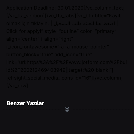
Application Deadline: 30.01.2020[/vc_column_text]
[/vc_tta_section][/vc_tta_tabs][vc_btn title=”Kayıt
olmak için tıklayın. | اضغط هنا لتعبئة طلب التسجيل |
Click for apply!” style=”outline” color=”primary”
align=”center” i_align=”right”
i_icon_fontawesome=”fa fa-mouse-pointer”
button_block=”true” add_icon=”true”
link=”url:https%3A%2F%2Fwww.jotform.com%2Fbui
ld%2F200212469403949||target:%20_blank|”]
[elfsight_social_media_icons id=”16″][/vc_column]
[/vc_row]
Benzer Yazılar