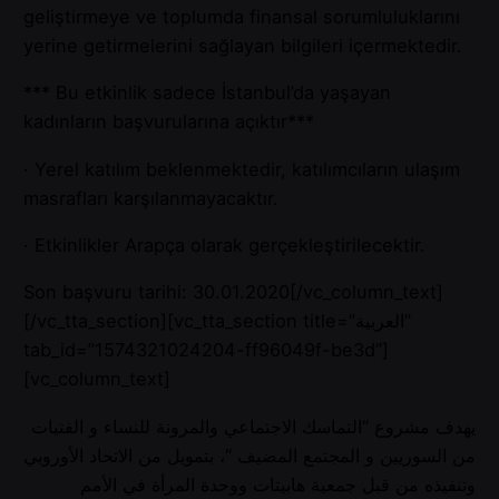
geliştirmeye ve toplumda finansal sorumluluklarını
yerine getirmelerini sağlayan bilgileri içermektedir.
*** Bu etkinlik sadece İstanbul’da yaşayan
kadınların başvurularına açıktır***
· Yerel katılım beklenmektedir, katılımcıların ulaşım
masrafları karşılanmayacaktır.
· Etkinlikler Arapça olarak gerçekleştirilecektir.
Son başvuru tarihi: 30.01.2020[/vc_column_text]
[/vc_tta_section][vc_tta_section title=”العربية”
tab_id=”1574321024204-ff96049f-be3d”]
[vc_column_text]
يهدف مشروع “التماسك الاجتماعي والمرونة للنساء و الفتيات
من السوريين و المجتمع المضيف “، بتمويل من الاتحاد الأوروبي
وتنفيذه من قبل جمعية هابيتات ووحدة المرأة في الأمم