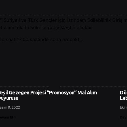
uriyeli ve Türk Gençler İçin İstihdam Edilebilirlik Giri
lımı teklif usulü ile gerçekleştirilecektir.
de saat 17:00 saatinde sona erecektir.
eşil Gezegen Projesi “Promosyon” Mal Alım
Dön
uyurusu
La
asım 9, 2022
Ekim
evam Et »
Dev