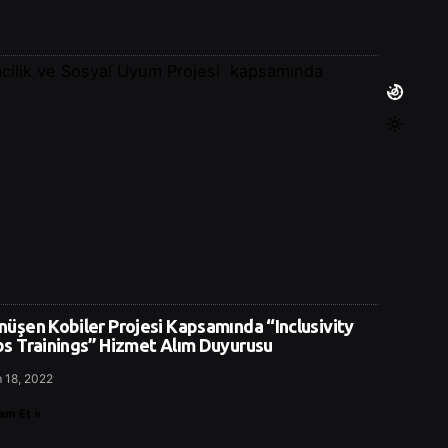
şimcilik ve Sosyal Uyum Projesi kapsamında
üşen Kobiler Projesi Kapsamında “Inclusivity
bs Trainings” Hizmet Alım Duyurusu
 18, 2022
am Et »