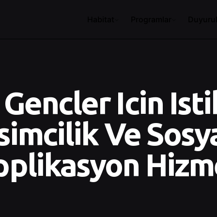
Habitat
Programlar
Duyurul
 Gencler Icin Is
risimcilik Ve Sos
pplikasyon Hizm