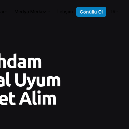
ar
Medya Merkezi
İletişim
TR
Gönüllü Ol
tihdam
yal Uyum
et Alim