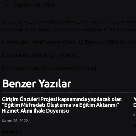
Haziran 28, 2021
[vc_row][vc_column][vc_column_text animation_delay=”0″]S
yapılacak olan ”Mobil Uygulama Geliştirme Eğitimi” hizmet a
Hizmet alımı teklif verme süreci 13 Temmuz 2021 tarihin
Dokümana ulaşmak için tıklayın.
[/vc_column_text][/vc_column][/vc_row]
Benzer Yazılar
Girişim Öncüleri Projesi kapsamında yapılacak olan
Y
“Eğitim Müfredatı Oluşturma ve Eğitim Aktarımı”
D
Hizmet Alımı İhale Duyurusu
K
Kasım 28, 2022
D
Devam Et »