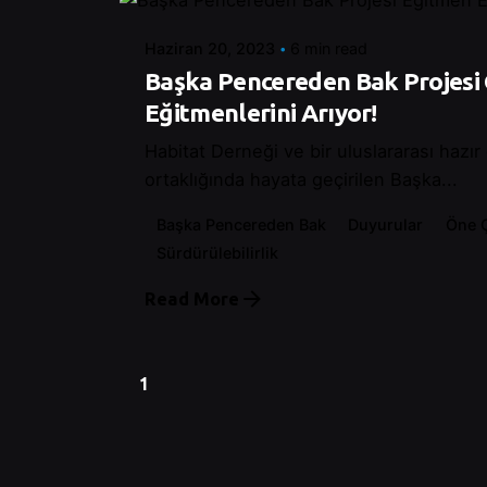
Haziran 20, 2023
6 min read
Başka Pencereden Bak Projesi
Eğitmenlerini Arıyor!
Habitat Derneği ve bir uluslararası hazır
ortaklığında hayata geçirilen Başka...
Başka Pencereden Bak
Duyurular
Öne 
Sürdürülebilirlik
Read More
1