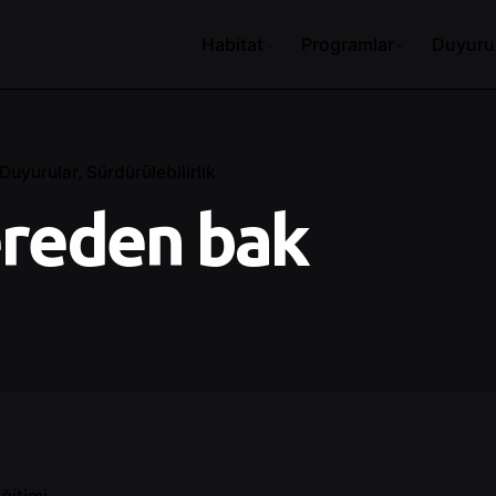
Habitat
Programlar
Duyuru
Duyurular
Sürdürülebilirlik
ereden bak