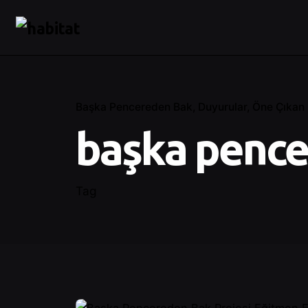
Başka Pencereden Bak
Duyurular
Öne Çıkan 
başka penc
Tag
Posted by
Damla Çamur