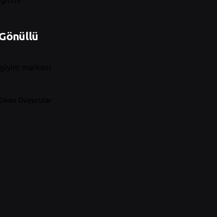
 Gönüllü
 giyim markası
Çıkan Duyurular