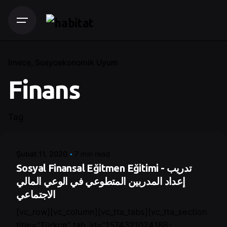
İmece
Sosyoekonomik Uyum
Finans
Posted by
Tag
Control
Şubat 11, 2020
7 min read
Sosyal Finansal Eğitmen Eğitimi - تدريب
إعداد المدربين المتطوعي في الوعي المالي
الاجتماعي
[vc_row][vc_column][vc_tta_tabs][vc_tta_section
title=”Türkçe” tab_id=”1574321024188-