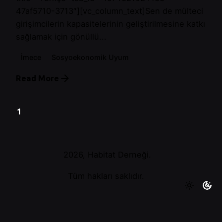
47af5710-3713″][vc_column_text]Sen de mülteci
girişimcilerin kapasitelerinin geliştirilmesine katkı
sağlamak için gönüllü...
İmece
Sosyoekonomik Uyum
Read More
1
2026, Habitat Derneği.
Tüm hakları saklıdır.