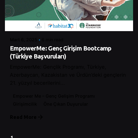
Posted by
Şeymanur Şener
Mart 6, 2025
6 min read
EmpowerMe: Genç Girişim Bootcamp
(Türkiye Başvuruları)
EmpowerMe: Gençlik Programı, Türkiye,
Azerbaycan, Kazakistan ve Ürdün’deki gençlerin
21. yüzyıl becerilerini...
Empower Me – Genç Gelişim Programı
Girişimcilik
Öne Çıkan Duyurular
Read More
1