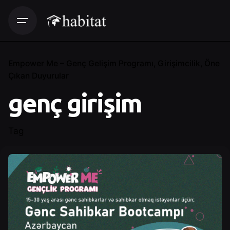
Empower Me – Genç Gelişim Programı
Girişimcilik
Öne
Çıkan Duyurular
genç girişim
Tag