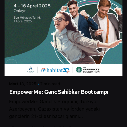
Posted by
Şeymanur Şener
Mart 13, 2025
7 min read
EmpowerMe: Gənc Sahibkar Bootcampı
EmpowerMe: Gənclik Proqramı, Türkiyə,
Azərbaycan, Qazaxıstan və İordaniyadakı
gənclərin 21-ci əsr bacarıqlarını...