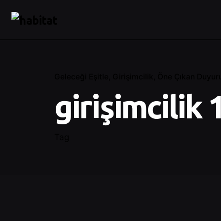
Geleceği Eşitle
Girişimcilik
Öne Çıkan Duyuru
girişimcilik 
Tag
Posted by
Şeymanur Şener