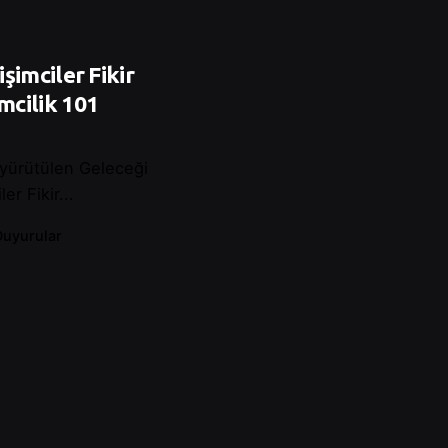
işimciler Fikir
mcilik 101
 yürütülen Geleceği
r Fikir...
Duyurular