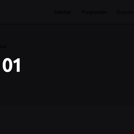
Habitat
Programlar
Duyuru
lar
101