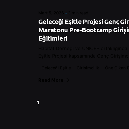
Mart 5, 2026
3 min read
Geleceği Eşitle Projesi Genç Gir
Maratonu Pre-Bootcamp Girişi
Eğitimleri
Habitat Derneği ve UNICEF ortaklığında
Eşitle Projesi kapsamında Genç Girişimcile
Geleceği Eşitle
Girişimcilik
Öne Çıkan 
Read More
1